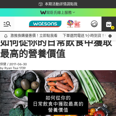
下載app最高回饋$350
本期活動詳情請點我
屈臣氏線上服務
0
All
話題趨勢
Ad
激推換購優惠價！立即點我看
激推換購優惠價！立即點我看
下單選閃電送 1小時到貨！領神券
如何從你的日常飲食中獲取
最高的營養價值
保健
/
2017-06-30
by Ryan Tsui
1739