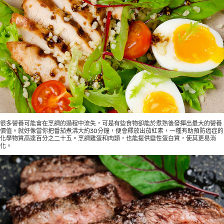
很多營養可能會在烹調的過程中流失，可是有些食物卻能於煮熟後發揮出最大的營養
價值。就好像當你把番茄煮沸大約30分鐘，便會釋放出茄紅素，一種有助預防癌症的
化學物質高達百分之二十五。烹調雞蛋和肉類，也能提供變性蛋白質，使其更易消
化。