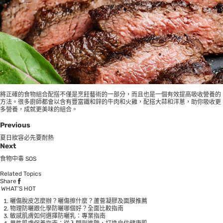
將正確的食物組合配搭不僅是烹飪藝術的一部分，而且也是一個有效提高吸收營養的
方法。很多廚師都會以含有豐富鐵和鋅的牛肉和火雞，配搭大蒜和洋蔥，助你吸收更
多營養，成就更美味的組合。
Previous
夏日妝容必先要耐熱
Next
食物中毒 SOS
Related Topics
Share
WHAT’S HOT
曬傷脫皮怎麼辦？曬傷擦什麼？蘆薈凝膠及面膜推薦
物理防曬跟化學防曬哪個好？全面比較指南
敏感肌膚如何選擇防曬乳：專業指南