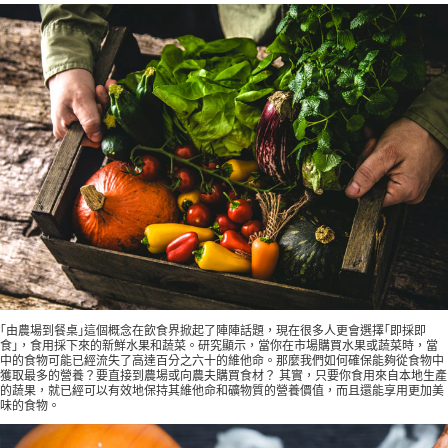
｢由農場到餐桌｣這個概念在飲食界掀起了陣陣話題，現在很多人更會選擇｢即採即
食｣，食用採下來的新鮮水果和蔬菜。研究顯示，當你在市場購買水果或蔬菜時，當
中的食物可能已經流失了高達百分之六十的維他命。那麼我們如何確保能夠從食物中
獲取最多的營養？要直接到農場或向農夫購買食材？ 其實，只要你食用來自本地生產
的蔬果，就已經可以有效地保持其維他命和礦物質的營養價值，而且還能享用更加美
味的食物。