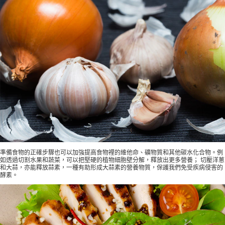
準備食物的正確步驟也可以加強提高食物裡的維他命、礦物質和其他碳水化合物。例
如透過切割水果和蔬菜，可以把堅硬的植物細胞壁分解，釋放出更多營養； 切壓洋蔥
和大蒜，亦能釋放蒜素，一種有助形成大蒜素的營養物質，保護我們免受疾病侵害的
酵素。