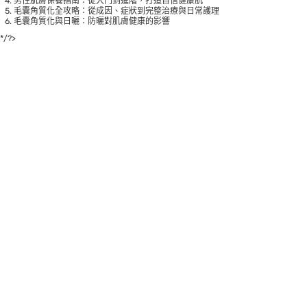
男性肌膚保養指南：從入門到進階，打造自信健康肌
毛囊角質化全攻略：從成因、症狀到完整治療與日常護理
毛囊角質化與日曬：防曬對肌膚健康的影響
*/?>