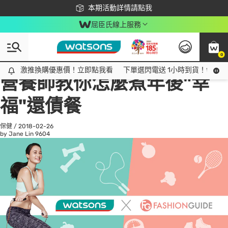
下載app最高回饋$350
本期活動詳情請點我
屈臣氏線上服務
0
All
話題趨勢
Ad
激推換購優惠價！立即點我看
激推換購優惠價！立即點我看
下單選閃電送 1小時到貨！領神券
營養師教你怎麼煮年後"幸
福"還債餐
保健
/
2018-02-26
by Jane Lin
9604