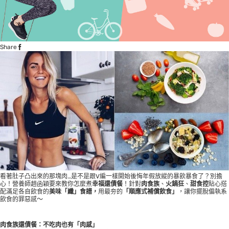
Share
看著肚子凸出來的那塊肉…是不是跟V編一樣開始後悔年假放縱的暴飲暴食了？別擔
心！營養師趙函穎要來教你怎麼煮
幸福還債餐
！針對
肉食族
、
火鍋狂
、
甜食控
貼心搭
配滿足各自飲食的
美味「纖」食譜，
用最夯的
「順應式補償飲食」
，讓你擺脫偏執系
飲食的罪惡感～
肉食族還債餐：不吃肉也有「肉感」