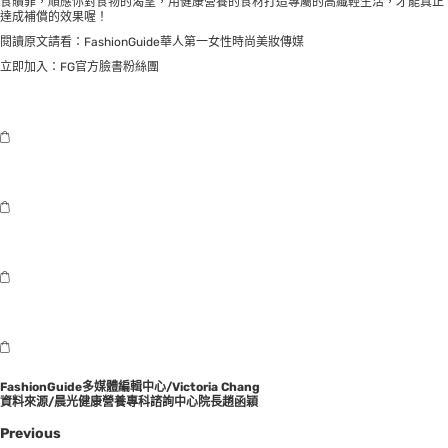
食贖罪，順應你對食物的渴望，用健康營養的食材打造專屬的高纖輕生活，才能真正
達成補償的效果喔！
閱讀原文請看：
FashionGuide華人第一女性時尚美妝傳媒
立即加入：
FG官方臉書粉絲團
FashionGuide多媒體編輯中心/Victoria Chang
資料來源/晨光健康營養專科諮詢中心院長趙函穎
Previous