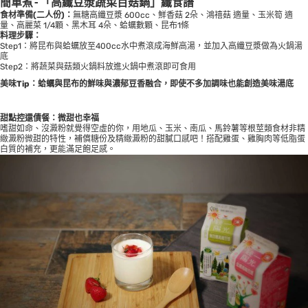
簡單煮-「高纖豆漿蔬菜百菇鍋」纖食譜
食材準備(二人份)：
無糖高纖豆漿 600cc、鮮香菇 2朵、鴻禧菇 適量、玉米筍 適
量、高麗菜 1/4顆、黑木耳 4朵、蛤蠣數顆、昆布1條
料理步驟：
Step1：將昆布與蛤蠣放至400cc水中煮滾成海鮮高湯，並加入高纖豆漿做為火鍋湯
底
Step2：將蔬菜與菇類火鍋料放進火鍋中煮滾即可食用
美味Tip：蛤蠣與昆布的鮮味與濃郁豆香融合，即使不多加調味也能創造美味湯底
甜點控還債餐：微甜也幸福
嗜甜如命、沒澱粉就覺得空虛的你，用地瓜、玉米、南瓜、馬鈴薯等根莖類食材非精
緻澱粉微甜的特性，補償糖份及精緻澱粉的甜膩口感吧！搭配雞蛋、雞胸肉等低脂蛋
白質的補充，更能滿足飽足感。