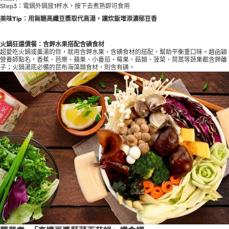
Step3：電鍋外鍋放1杯水，按下去煮熟即可食用
美味Tip：用無糖高纖豆漿取代高湯，讓炊飯增添濃郁豆香
火鍋狂還債餐：含鉀水果搭配含碘食材
超愛吃火鍋或羹湯的你，就用含鉀水果、含碘食材的搭配，幫助平衡重口味。趙函穎
營養師點名，香蕉、芭樂、蘋果、小番茄、莓果、菇類、菠菜、茼蒿等蔬果都含鉀離
子；火鍋湯底必備的昆布海藻類食材，則含有碘。