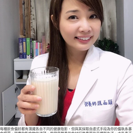
每種飲食偏好都有潛藏各自不同的健康陰影，但與其採取自虐式手段為你的偏執系暴