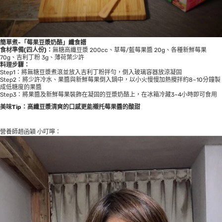
簡單煮-「莓果豆漿奶酪」纖食譜
食材準備(四人份)：
無糖高纖豆漿 200cc、草莓/藍莓果醬 20g、各種新鮮莓果
70g、吉利丁粉 3g、薄荷葉少許
料理步驟：
Step1：將無糖豆漿煮滾並放入吉利丁粉拌勻，倒入玻璃容器放涼凝固
Step2：將少許冷水、果醬與新鮮莓果倒入鍋中，以小火慢慢加熱攪拌約8~10分鐘製
成低糖度的果醬
Step3：將果醬及新鮮莓果裝飾在凝固的豆漿奶酪上，在冰箱冷藏3~4小時即可食用
美味Tip：高纖豆漿清爽的口感更能襯托莓果醬的酸甜
營養師趙函穎 小叮嚀：