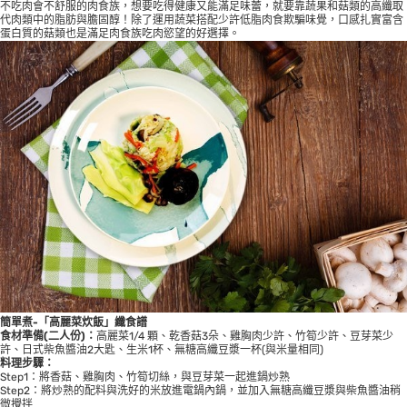
不吃肉會不舒服的肉食族，想要吃得健康又能滿足味蕾，就要靠蔬果和菇類的高纖取
代肉類中的脂肪與膽固醇！除了運用蔬菜搭配少許低脂肉食欺騙味覺，口感扎實富含
蛋白質的菇類也是滿足肉食族吃肉慾望的好選擇。
簡單煮-「高麗菜炊飯」纖食譜
食材準備(二人份)：
高麗菜1/4 顆、乾香菇3朵、雞胸肉少許、竹筍少許、豆芽菜少
許、日式柴魚醬油2大匙、生米1杯、無糖高纖豆漿一杯(與米量相同)
料理步驟：
Step1：將香菇、雞胸肉、竹筍切絲，與豆芽菜一起進鍋炒熟
Step2：將炒熟的配料與洗好的米放進電鍋內鍋，並加入無糖高纖豆漿與柴魚醬油稍
微攪拌