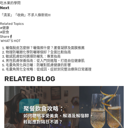
吃水果的學問
Next
「清潔」「收納」不求人煥新術!!!
Related Topics
#健康
#飲食
Share
WHAT’S HOT
曬傷脫皮怎麼辦？曬傷擦什麼？蘆薈凝膠及面膜推薦
物理防曬跟化學防曬哪個好？全面比較指南
敏感肌膚如何選擇防曬乳：專業指南
男性肌膚保養指南：從入門到進階，打造自信健康肌
毛囊角質化與日曬：防曬對肌膚健康的影響
毛囊角質化全攻略：從成因、症狀到完整治療與日常護理
RELATED BLOG