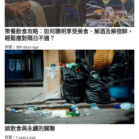
聚餐飲食攻略：如何聰明享受美食、解酒及解宿醉，
輕鬆應對隔日不適？
保健
/
189 days ago
談飲食與永續的關聯
保健
/
1 years ago