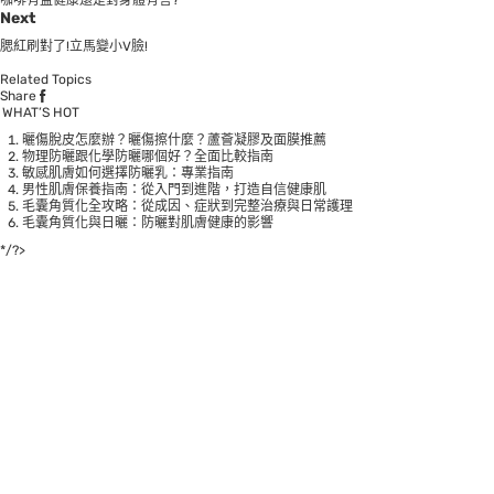
Next
腮紅刷對了!立馬變小V臉!
Related Topics
Share
WHAT’S HOT
曬傷脫皮怎麼辦？曬傷擦什麼？蘆薈凝膠及面膜推薦
物理防曬跟化學防曬哪個好？全面比較指南
敏感肌膚如何選擇防曬乳：專業指南
男性肌膚保養指南：從入門到進階，打造自信健康肌
毛囊角質化全攻略：從成因、症狀到完整治療與日常護理
毛囊角質化與日曬：防曬對肌膚健康的影響
*/?>