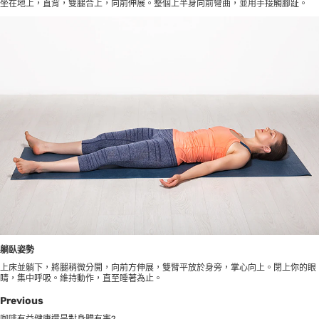
坐在地上，直背，雙腿合上，向前伸展。整個上半身向前彎曲，並用手接觸腳趾。
躺臥姿勢
上床並躺下，將腿稍微分開，向前方伸展，雙臂平放於身旁，掌心向上。閉上你的眼
睛，集中呼吸。維持動作，直至睡著為止。
Previous
咖啡有益健康還是對身體有害?