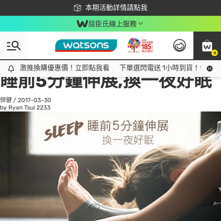
下載app最高回饋$350
本期活動詳情請點我
屈臣氏線上服務
0
All
話題趨勢
Ad
激推換購優惠價！立即點我看
激推換購優惠價！立即點我看
下單選閃電送 1小時到貨！領神券
睡前5分鐘伸展,換一夜好眠
保健
/
2017-03-30
by Ryan Tsui
2233