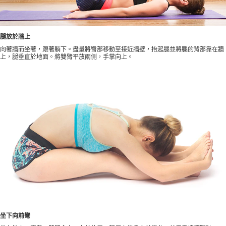
腿放於牆上
向著牆而坐著，跟著躺下。盡量將臀部移動至接近牆壁，抬起腿並將腿的背部靠在牆
上，腿垂直於地面。將雙臂平放兩側，手掌向上。
坐下向前彎