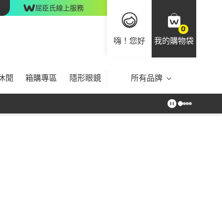
屈臣氏線上服務
0
嗨！您好
我的購物袋
休閒
箱購專區
隱形眼鏡
所有品牌