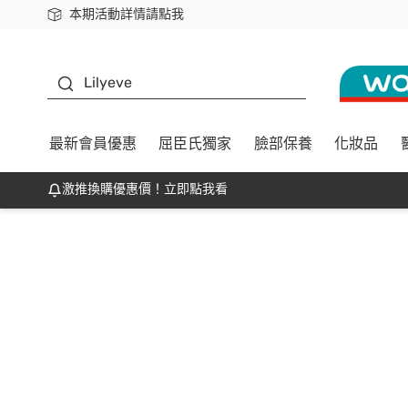
本期活動詳情請點我
下載app最高回饋$350
K beauty
Lilyeve
最新會員優惠
屈臣氏獨家
臉部保養
化妝品
激推換購優惠價！立即點我看