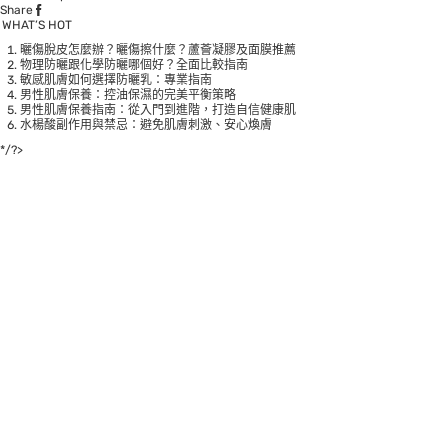
Share
WHAT’S HOT
曬傷脫皮怎麼辦？曬傷擦什麼？蘆薈凝膠及面膜推薦
物理防曬跟化學防曬哪個好？全面比較指南
敏感肌膚如何選擇防曬乳：專業指南
男性肌膚保養：控油保濕的完美平衡策略
男性肌膚保養指南：從入門到進階，打造自信健康肌
水楊酸副作用與禁忌：避免肌膚刺激、安心煥膚
*/?>