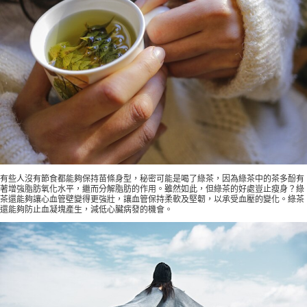
有些人沒有節食都能夠保持苗條身型，秘密可能是喝了綠茶，因為綠茶中的茶多酚有
著增強脂肪氧化水平，繼而分解脂肪的作用。雖然如此，但綠茶的好處豈止瘦身？綠
茶還能夠讓心血管壁變得更強壯，讓血管保持柔軟及堅韌，以承受血壓的變化。綠茶
還能夠防止血凝塊產生，減低心臟病發的機會。