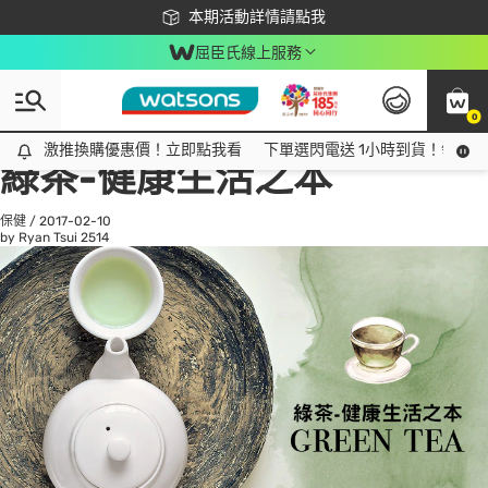
下載app最高回饋$350
本期活動詳情請點我
屈臣氏線上服務
0
All
話題趨勢
Ad
激推換購優惠價！立即點我看
激推換購優惠價！立即點我看
下單選閃電送 1小時到貨！領神券
綠茶-健康生活之本
保健
/
2017-02-10
by Ryan Tsui
2514