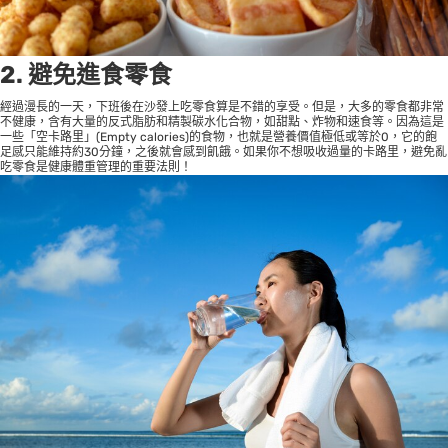
2. 避免進食零食
經過漫長的一天，下班後在沙發上吃零食算是不錯的享受。但是，大多的零食都非常
不健康，含有大量的反式脂肪和精製碳水化合物，如甜點、炸物和速食等。因為這是
一些「空卡路里」(Empty calories)的食物，也就是營養價值極低或等於0，它的飽
足感只能維持約30分鐘，之後就會感到飢餓。如果你不想吸收過量的卡路里，避免亂
吃零食是健康體重管理的重要法則！