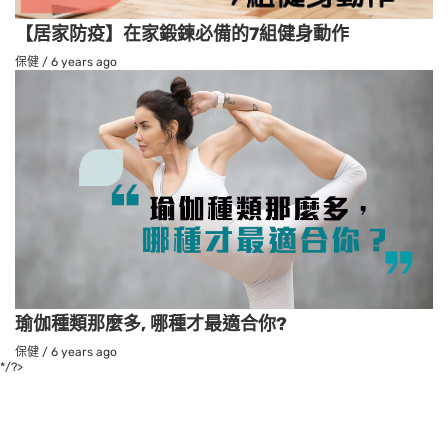
【居家防疫】在家鍛鍊必備的7組健身動作
保健
/
6 years ago
瑜伽種類那麼多, 哪種才最適合你?
保健
/
6 years ago
*/?>