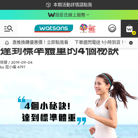
下載app最高回饋$350
本期活動詳情請點我
屈臣氏線上服務
0
All
話題趨勢
Ad
激推換購優惠價！立即點我看
激推換購優惠價！立即點我看
下單選閃電送 1小時到貨！領神券
達到標準體重的4個秘訣
保健
/
2019-09-04
by 屈小編
4797