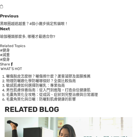
Previous
黑眼圈越遮越重？4個小撇步搞定熊貓眼！
Next
瑜伽種類那麼多, 哪種才最適合你?
Related Topics
#健身
#減重
#瘦身
Share
WHAT’S HOT
曬傷脫皮怎麼辦？曬傷擦什麼？蘆薈凝膠及面膜推薦
物理防曬跟化學防曬哪個好？全面比較指南
敏感肌膚如何選擇防曬乳：專業指南
男性肌膚保養指南：從入門到進階，打造自信健康肌
毛囊角質化全攻略：從成因、症狀到完整治療與日常護理
毛囊角質化與日曬：防曬對肌膚健康的影響
RELATED BLOG