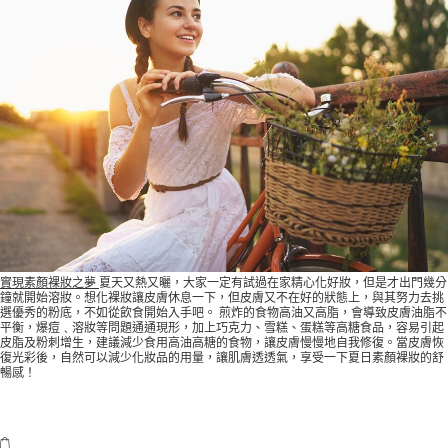
實現素顏裸妝之夢
夏天又熱又曬，大家一定有試過在家精心化好妝，但是才出門幾分
鐘就開始溶妝。想化裸妝讓皮膚休息一下，但皮膚又不在好的狀態上，與其努力去挑
選優秀的粉底，不如從飲食開始入手吧。 煎炸的食物高油又高脂，會導致皮膚油脂不
平衡，爆痘﹑溶妝等問題通通現形，加上巧克力、雪糕、蛋糕等高糖食品，容易引起
皮脂及粉刺增生，建議減少食用高油高糖的食物，讓皮膚慢慢地自我修復。當皮膚恢
復光彩後，自然可以減少化妝品的用量，讓肌膚透透氣，享受一下夏日素顏裸妝的舒
暢感！