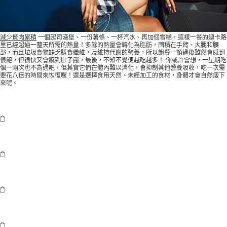
減少贅肉累積
一個起司漢堡、一份薯條、一杯汽水、再加個雪糕，這樣一餐的總卡路
里已經超過一整天所需的熱量！多餘的熱量會轉化為脂肪，囤積在手臂、大腿和腰
部，而且垃圾食物缺乏膳食纖維，及維持代謝的營養，所以飽餐一頓過後雖然會感到
很飽，但很快又會感到肚子餓，最後，不知不覺便越吃越多！ 你或許會想，一星期吃
個一兩次也不為過吧，但其實它們在體內難以消化，會抑制其他營養吸收，吃一次需
要花八倍的時間來恢復喔！還是選擇食用天然、未經加工的食材，身體才會自然瘦下
來呢。