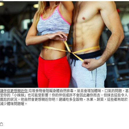
讓伴侶更想親近你
垃圾食物會阻礙身體自然排毒，並且會增加體味、口氣的問題，甚
至你的「小妹妹」也可能受影響！你的伴侶或許不會因此離你而去，但抹去這些令人
尷尬的狀況，他自然會更想親近你吧！建議吃多全穀物、水果、蔬菜，這些都有助於
減少體味問題喔。