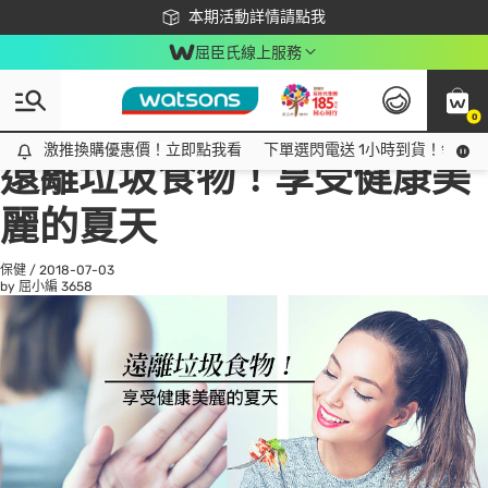
下載app最高回饋$350
本期活動詳情請點我
屈臣氏線上服務
0
All
話題趨勢
Ad
激推換購優惠價！立即點我看
激推換購優惠價！立即點我看
下單選閃電送 1小時到貨！領神券
遠離垃圾食物！享受健康美
麗的夏天
保健
/
2018-07-03
by 屈小編
3658