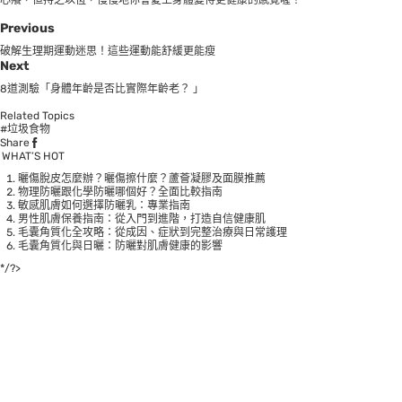
Previous
破解生理期運動迷思！這些運動能舒緩更能瘦
Next
8道測驗「身體年齡是否比實際年齡老？ 」
Related Topics
#垃圾食物
Share
WHAT’S HOT
曬傷脫皮怎麼辦？曬傷擦什麼？蘆薈凝膠及面膜推薦
物理防曬跟化學防曬哪個好？全面比較指南
敏感肌膚如何選擇防曬乳：專業指南
男性肌膚保養指南：從入門到進階，打造自信健康肌
毛囊角質化全攻略：從成因、症狀到完整治療與日常護理
毛囊角質化與日曬：防曬對肌膚健康的影響
*/?>