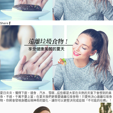
Share
夏日炎炎，懶得下廚，速食﹑汽水﹑雪糕 …這些都是大家在炎熱的天氣下會想到的美
食，不過，千萬不要上當﹗在夏天我們更需要遠離垃圾食物！只要有決心遠離垃圾食
物，你將會發現身體出現神奇的變化，讓你可以更堅決完成這個「不可能的任務」！