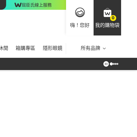
屈臣氏線上服務
0
嗨！您好
我的購物袋
休閒
箱購專區
隱形眼鏡
所有品牌