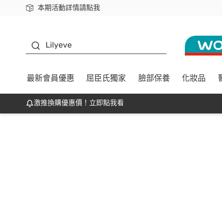
本期活動詳情請點我
下載app最高回饋$350
K beauty
Lilyeve
最新會員優惠
屈臣氏獨家
臉部保養
化妝品
激推換購優惠價！立即點我看