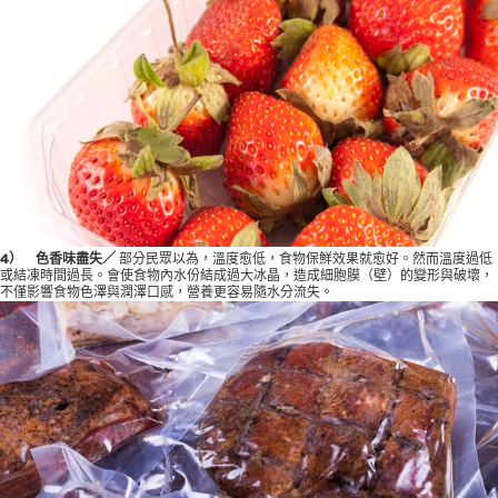
4
） 色香味盡失／
部分民眾以為，溫度愈低，食物保鮮效果就愈好。然而溫度過低
或結凍時間過長。會使食物內水份結成過大冰晶，造成細胞膜（壁）的變形與破壞，
不僅影響食物色澤與潤澤口感，營養更容易隨水分流失。