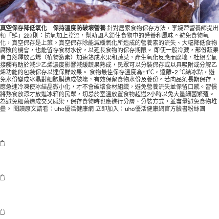
真空保存降低氧化 保持溫度防破壞營養
針對居家食物保存方法，李婉萍營養師提出
領「鮮」2原則：抗氧加上控溫，幫助國人鎖住食物中的營養和風味。避免食物氧
化，真空保存是上策。真空保存除能減緩氧化所造成的營養素的流失、大幅降低食物
腐敗的機會，也能留存食材水份，以延長食物的保存期限。 即使一般冷藏，部份蔬果
會自然釋放乙烯（植物激素）加速熟成水果和蔬菜，產生氧化反應而腐壞，杜絕空氣
接觸有助於減少乙烯濃度影響減緩蔬果熟成，民眾可以分裝保存或以具吸附或分解乙
烯功能的包裝保存以達保鮮效果。 食物最佳保存溫度為±1℃，遠離-2 ℃結冰點，避
免水份變成冰晶對細胞膜造成破壞，有效保留食物水份及養份。若肉品須長期保存，
應急速冷凍使冰結晶微小化，才不會破壞食材組織，避免營養流失並保留口感。習慣
將熱食放涼才放進冰箱的民眾，切忌於室溫放置食物超過2小時以免大量細菌繁殖。
為避免細菌造成交叉感染，保存食物時也應進行分層、分裝方式，並盡量避免食物堆
疊。 閱讀原文請看：
uho優活健康網
立即加入：
uho優活健康網官方臉書粉絲團