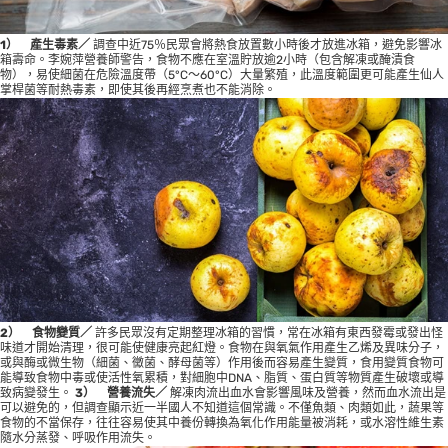
1
） 產生毒素／
調查中近75％民眾會將熱食放置數小時後才放進冰箱，避免影響冰
箱壽命。李婉萍營養師警告，食物不應在室溫貯放逾2小時（包含解凍或醃漬食
物），易使細菌在危險溫度帶（5°C～60°C）大量繁殖，此溫度範圍更可能產生仙人
掌桿菌等耐熱毒素，即使其後再經烹煮也不能消除。
2
） 食物變質／
許多民眾沒有定期整理冰箱的習慣，常在冰箱有東西發霉或發出怪
味道才開始清理，很可能使健康亮起紅燈。食物在與氧氣作用產生乙烯及異味分子，
或與酶或微生物（細菌、黴菌、酵母菌等）作用後而容易產生變質，食用變質食物可
能導致食物中毒或使活性氧累積，對細胞中DNA、脂質、蛋白質等物質產生破壞或導
致病變發生。
3
） 營養流失／
解凍肉流出血水會影響風味及營養，然而血水流出是
可以避免的，但調查顯示近一半國人不知道這個常識。不僅魚類、肉類如此，蔬果等
食物的不當保存，往往容易使其中養份轉換為氧化作用能量被消耗，或水溶性維生素
隨水分蒸發、呼吸作用流失。