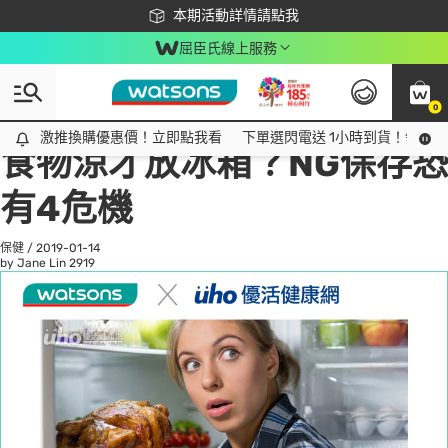
下載app最高回饋$350
本期活動詳情請點我
屈臣氏線上服務
0
All
話題趨勢
Ad
激推換購優惠價！立即點我看
激推換購優惠價！立即點我看
下單選閃電送 1小時到貨！領神券
食物涼才放冰箱？NG保存恐
有4危機
保健
/
2019-01-14
by Jane Lin
2919