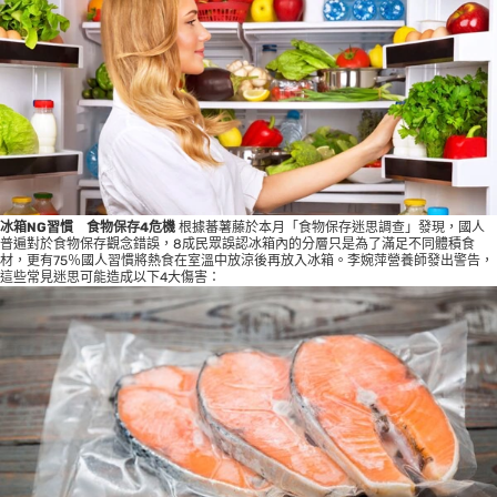
冰箱NG習慣 食物保存4危機
根據蕃薯藤於本月「食物保存迷思調查」發現，國人
普遍對於食物保存觀念錯誤，8成民眾誤認冰箱內的分層只是為了滿足不同體積食
材，更有75％國人習慣將熱食在室溫中放涼後再放入冰箱。李婉萍營養師發出警告，
這些常見迷思可能造成以下4大傷害：