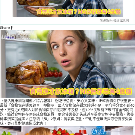
Share
（優活健康網新聞部／綜合報導） 想吃得營養、安心又美味，正確食物保存很重要。
最新「食物保存迷思調查」卻顯示，國人食物保存觀念普遍不足，平均得分竟不到40
分，更有近8成國人對於食物保存相關認知不及格，僅1.9％民眾能正確回答全部的問
題。錯誤食物保存易造成食物浪費，更會使營養流失或甚至提高食物中毒風險。營養
師李婉萍提醒國人注意領「鮮」2原則：抗氧與控溫，否則不僅無法攝取營養享受美
味，更可能對健康造成危害！