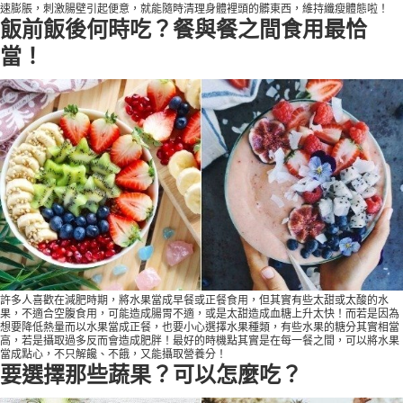
速膨脹，刺激腸壁引起便意，就能隨時清理身體裡頭的髒東西，維持纖瘦體態啦！
飯前飯後何時吃？餐與餐之間食用最恰
當！
許多人喜歡在減肥時期，將水果當成早餐或正餐食用，但其實有些太甜或太酸的水
果，不適合空腹食用，可能造成腸胃不適，或是太甜造成血糖上升太快！而若是因為
想要降低熱量而以水果當成正餐，也要小心選擇水果種類，有些水果的糖分其實相當
高，若是攝取過多反而會造成肥胖！最好的時機點其實是在每一餐之間，可以將水果
當成點心，不只解饞、不餓，又能攝取營養分！
要選擇那些蔬果？可以怎麼吃？