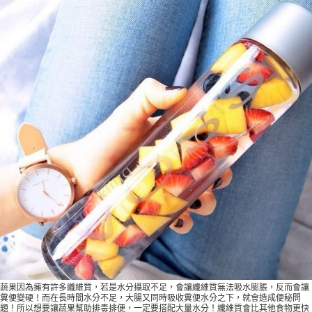
蔬果因為擁有許多纖維質，若是水分攝取不足，會讓纖維質無法吸水膨脹，反而會讓
糞便變硬！而在長時間水分不足，大腸又同時吸收糞便水分之下，就會造成便秘問
題！所以想要讓蔬果幫助排毒排便，一定要搭配大量水分！纖維質會比其他食物更快