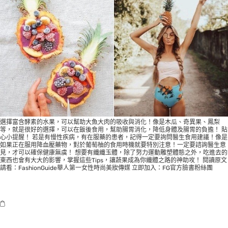
選擇富含酵素的水果，可以幫助大魚大肉的吸收與消化！像是木瓜、奇異果、鳳梨
等，就是很好的選擇，可以在飯後食用，幫助腸胃消化，降低身體及腸胃的負擔！ 貼
心小提醒！ 若是有慢性疾病，有在服藥的患者，記得一定要詢問醫生食用建議！像是
如果正在服用降血壓藥物，對於葡萄柚的食用時機就要特別注意！一定要諮詢醫生意
見，才可以確保健康無虞！ 想要有纖纖玉體，除了努力運動雕塑體態之外，吃進去的
東西也會有大大的影響，掌握這些Tips，讓蔬果成為你纖體之路的神助攻！ 閱讀原文
請看：
FashionGuide華人第一女性時尚美妝傳媒
立即加入：
FG官方臉書粉絲團