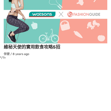
維秘天使的實用飲食攻略5招
保健
/
8 years ago
*/?>