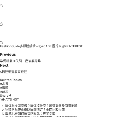
FashionGuide多媒體編輯中心/JADE 圖片來源/PINTEREST
Previous
孕媽咪氣血失調 產後瘦身難
Next
5招輕鬆駕馭高跟鞋
Related Topics
#水果
#纖體
#蔬果
Share
WHAT’S HOT
曬傷脫皮怎麼辦？曬傷擦什麼？蘆薈凝膠及面膜推薦
物理防曬跟化學防曬哪個好？全面比較指南
敏感肌膚如何選擇防曬乳：專業指南