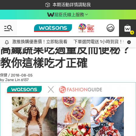
下載app最高回饋$350
本期活動詳情請點我
屈臣氏線上服務
0
All
話題趨勢
Ad
激推換購優惠價！立即點我看
激推換購優惠價！立即點我看
下單選閃電送 1小時到貨！領神券
高纖蔬果吃過量反而便秘？
教你這樣吃才正確
保健
/
2018-08-05
by Jane Lin
6137