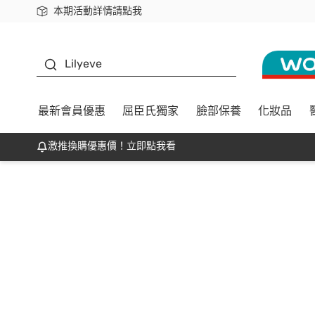
本期活動詳情請點我
下載app最高回饋$350
K beauty
Lilyeve
最新會員優惠
屈臣氏獨家
臉部保養
化妝品
激推換購優惠價！立即點我看