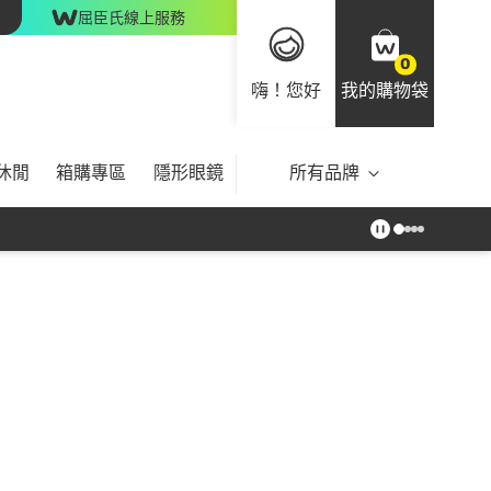
屈臣氏線上服務
0
嗨！您好
我的購物袋
休閒
箱購專區
隱形眼鏡
所有品牌