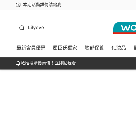
本期活動詳情請點我
下載app最高回饋$350
K beauty
Lilyeve
最新會員優惠
屈臣氏獨家
臉部保養
化妝品
激推換購優惠價！立即點我看