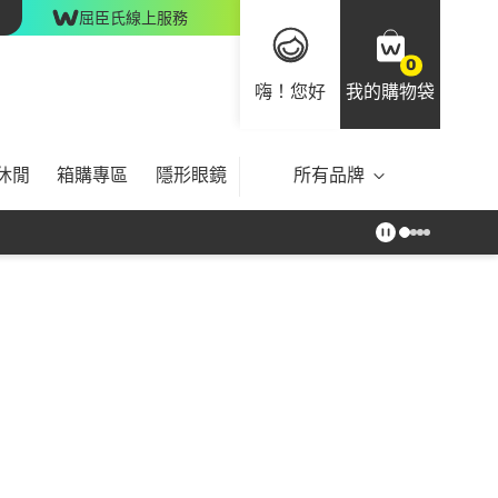
屈臣氏線上服務
0
嗨！您好
我的購物袋
休閒
箱購專區
隱形眼鏡
所有品牌