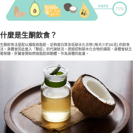
什麼是生酮飲食？
生酮飲食法是配以攝取高脂肪、足夠蛋白質及低碳水化合物 (每天少於20克) 的飲食
法。身體會因此進入「酮症」的代謝狀況。透過控制碳水化合物的攝取，身體會缺乏
葡萄糖，肝臟會開始燃燒脂肪與酮體，作為身體的能量。