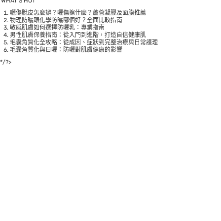
WHAT’S HOT
曬傷脫皮怎麼辦？曬傷擦什麼？蘆薈凝膠及面膜推薦
物理防曬跟化學防曬哪個好？全面比較指南
敏感肌膚如何選擇防曬乳：專業指南
男性肌膚保養指南：從入門到進階，打造自信健康肌
毛囊角質化全攻略：從成因、症狀到完整治療與日常護理
毛囊角質化與日曬：防曬對肌膚健康的影響
*/?>