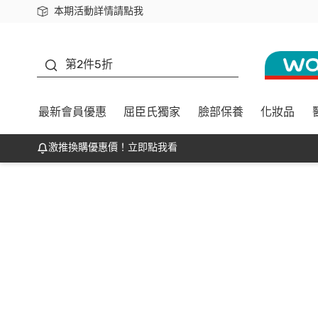
本期活動詳情請點我
下載app最高回饋$350
善存
第2件5折
最新會員優惠
屈臣氏獨家
臉部保養
化妝品
激推換購優惠價！立即點我看