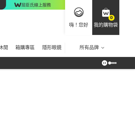
屈臣氏線上服務
0
嗨！您好
我的購物袋
休閒
箱購專區
隱形眼鏡
所有品牌