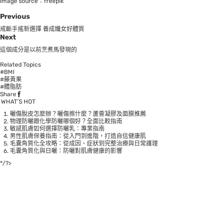
image source：freepik
Previous
戒斷手搖新選擇 養成孅女好體質
Next
這個成分是以前烹煮馬發現的
Related Topics
#BMI
#藤黃果
#體脂肪
Share
WHAT’S HOT
曬傷脫皮怎麼辦？曬傷擦什麼？蘆薈凝膠及面膜推薦
物理防曬跟化學防曬哪個好？全面比較指南
敏感肌膚如何選擇防曬乳：專業指南
男性肌膚保養指南：從入門到進階，打造自信健康肌
毛囊角質化全攻略：從成因、症狀到完整治療與日常護理
毛囊角質化與日曬：防曬對肌膚健康的影響
*/?>