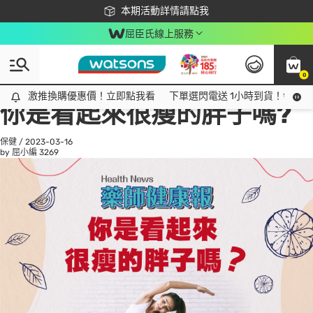
下載app最高回饋$350
本期活動詳情請點我
屈臣氏線上服務
0
All
話題趨勢
Ad
激推換購優惠價！立即點我看
激推換購優惠價！立即點我看
下單選閃電送 1小時到貨！領神券
你是看起來很瘦的胖子嗎?
保健
/
2023-03-16
by 屈小編
3269