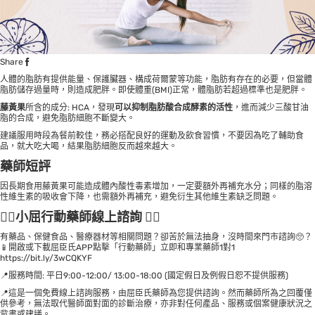
Share
人體的脂肪有提供能量、保護臟器、構成荷爾蒙等功能，脂肪有存在的必要，但當體
脂肪儲存過量時，則造成肥胖。即使體重(BMI)正常，體脂肪若超過標準也是肥胖。
藤黃果
所含的成分: HCA，發現
可以抑制脂肪酸合成酵素的活性
，進而減少三酸甘油
脂的合成，避免脂肪細胞不斷變大。
建議服用時段為餐前較佳，務必搭配良好的運動及飲食習慣，不要因為吃了輔助食
品，就大吃大喝，結果脂肪細胞反而越來越大。
藥師短評
因長期食用藤黃果可能造成體內酸性毒素增加，一定要額外再補充水分；同樣的脂溶
性維生素的吸收會下降，也需額外再補充，避免衍生其他維生素缺乏問題。
👩‍⚕小屈行動藥師線上諮詢 👨‍⚕
有藥品、保健食品、醫療器材等相關問題？卻苦於無法抽身，沒時間來門市諮詢🥺？
📱開啟或下載屈臣氏APP點擊「行動藥師」立即和專業藥師1對1
https://bit.ly/3wCQKYF
📍服務時間: 平日9:00-12:00/ 13:00-18:00 (國定假日及例假日恕不提供服務)
📍這是一個免費線上諮詢服務，由屈臣氏藥師為您提供諮詢。然而藥師所為之回覆僅
供參考，無法取代醫師面對面的診斷治療，亦非對任何產品、服務或個案健康狀況之
背書或建議。