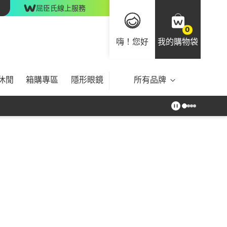
屈臣氏線上服務
0
嗨！您好
我的購物袋
休閒
箱購專區
隱形眼鏡
所有品牌