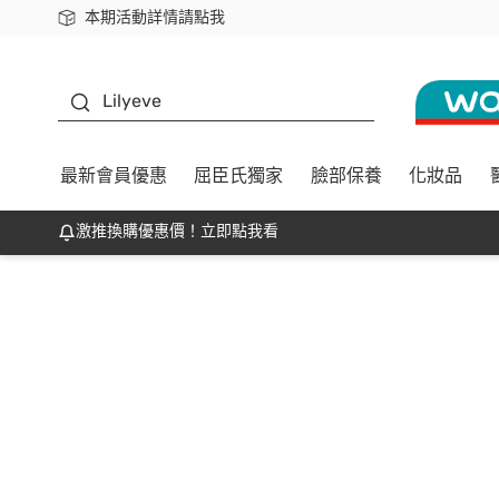
本期活動詳情請點我
下載app最高回饋$350
K beauty
Lilyeve
最新會員優惠
屈臣氏獨家
臉部保養
化妝品
激推換購優惠價！立即點我看