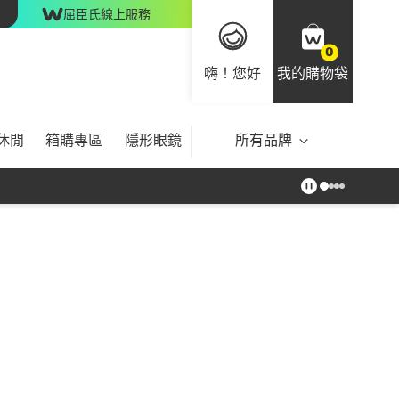
屈臣氏線上服務
0
嗨！您好
我的購物袋
休閒
箱購專區
隱形眼鏡
所有品牌