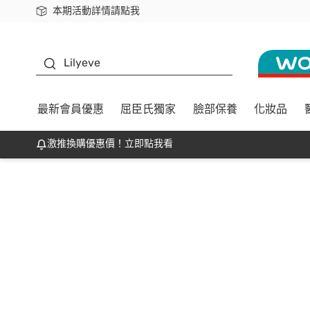
本期活動詳情請點我
下載app最高回饋$350
K beauty
Lilyeve
最新會員優惠
屈臣氏獨家
臉部保養
化妝品
激推換購優惠價！立即點我看