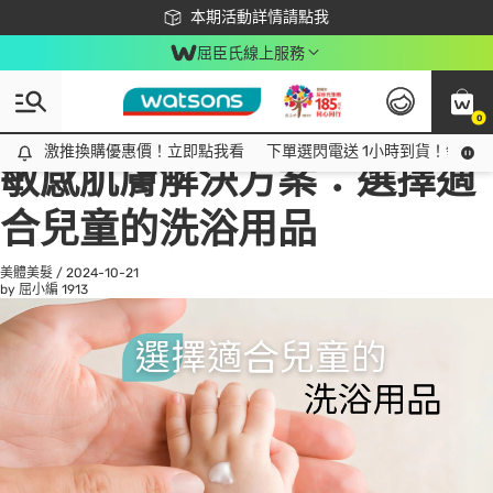
下載app最高回饋$350
本期活動詳情請點我
屈臣氏線上服務
0
All
話題趨勢
Ad
激推換購優惠價！立即點我看
激推換購優惠價！立即點我看
下單選閃電送 1小時到貨！領神券
敏感肌膚解決方案：選擇適
合兒童的洗浴用品
美體美髮
/
2024-10-21
by 屈小編
1913