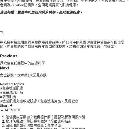
健康柔滑，pH值親膚，專為敏弱肌膚設計，同時採用不流淚配方，不含皂鹼、酒精、
色素及Paraben防腐劑，全面呵護寶寶的肌膚健康。
產品特點：豐富牛奶蛋白與純米精華、長效滋潤肌膚。
在為擁有敏感肌膚的兒童選擇護膚品時，將您孩子的肌膚健康放在首位是至關重要
的。如果您的孩子持續出現皮膚問題或反應，請務必諮詢皮膚科醫生的建議。
Previous
探索屈臣氏面膜中的皮膚科學
Next
女士請進：念珠菌7大常見症狀
Related Topics
#兒童敏感肌膚
#兒童洗浴用品
#敏感肌膚
#敏感肌膚兒童敏感肌膚，兒童洗浴用品，肌膚健康
Share
WHAT’S HOT
曬傷脫皮怎麼辦？曬傷擦什麼？蘆薈凝膠及面膜推薦
物理防曬跟化學防曬哪個好？全面比較指南
敏感肌膚如何選擇防曬乳：專業指南