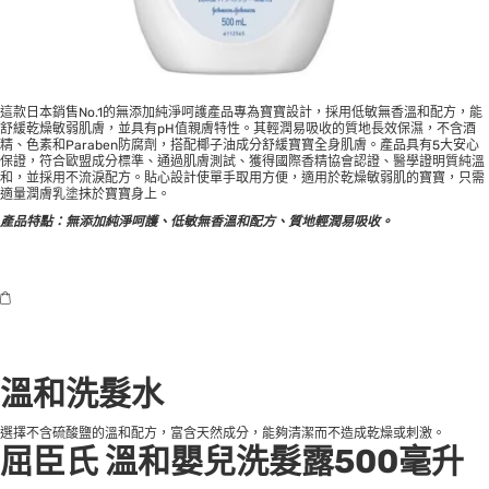
這款日本銷售No.1的無添加純淨呵護產品專為寶寶設計，採用低敏無香溫和配方，能
舒緩乾燥敏弱肌膚，並具有pH值親膚特性。其輕潤易吸收的質地長效保濕，不含酒
精、色素和Paraben防腐劑，搭配椰子油成分舒緩寶寶全身肌膚。產品具有5大安心
保證，符合歐盟成分標準、通過肌膚測試、獲得國際香精協會認證、醫學證明質純溫
和，並採用不流淚配方。貼心設計使單手取用方便，適用於乾燥敏弱肌的寶寶，只需
適量潤膚乳塗抹於寶寶身上。
產品特點：無添加純淨呵護、低敏無香溫和配方、質地輕潤易吸收。
溫和洗髮水
選擇不含硫酸鹽的溫和配方，富含天然成分，能夠清潔而不造成乾燥或刺激。
屈臣氏 溫和嬰兒洗髮露500毫升