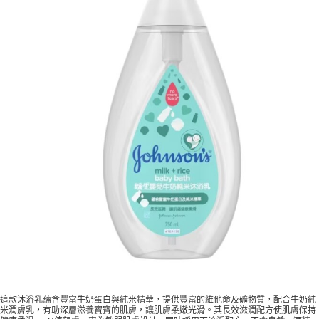
這款沐浴乳蘊含豐富牛奶蛋白與純米精華，提供豐富的維他命及礦物質，配合牛奶純
米潤膚乳，有助深層滋養寶寶的肌膚，讓肌膚柔嫩光滑。其長效滋潤配方使肌膚保持