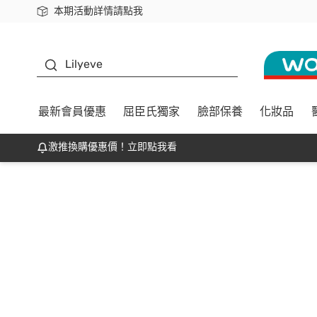
本期活動詳情請點我
下載app最高回饋$350
K beauty
Lilyeve
最新會員優惠
屈臣氏獨家
臉部保養
化妝品
激推換購優惠價！立即點我看