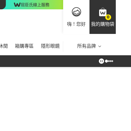
屈臣氏線上服務
0
嗨！您好
我的購物袋
休閒
箱購專區
隱形眼鏡
所有品牌