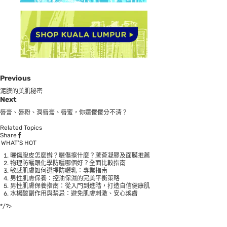
Previous
泥膜的美肌秘密
Next
唇膏、唇粉、潤唇膏、唇蜜，你還傻傻分不清？
Related Topics
Share
WHAT’S HOT
曬傷脫皮怎麼辦？曬傷擦什麼？蘆薈凝膠及面膜推薦
物理防曬跟化學防曬哪個好？全面比較指南
敏感肌膚如何選擇防曬乳：專業指南
男性肌膚保養：控油保濕的完美平衡策略
男性肌膚保養指南：從入門到進階，打造自信健康肌
水楊酸副作用與禁忌：避免肌膚刺激、安心煥膚
*/?>