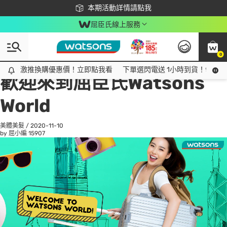
下載app最高回饋$350
本期活動詳情請點我
屈臣氏線上服務
0
All
話題趨勢
Ad
激推換購優惠價！立即點我看
激推換購優惠價！立即點我看
下單選閃電送 1小時到貨！領神券
歡迎來到屈臣氏Watsons
World
美體美髮
/
2020-11-10
by 屈小編
15907