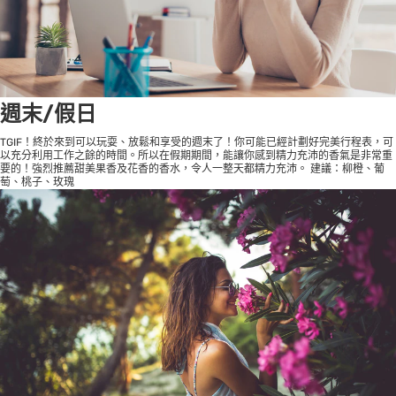
週末/假日
TGIF！終於來到可以玩耍、放鬆和享受的週末了！你可能已經計劃好完美行程表，可
以充分利用工作之餘的時間。所以在假期期間，能讓你感到精力充沛的香氣是非常重
要的！強烈推薦甜美果香及花香的香水，令人一整天都精力充沛。 建議：柳橙、葡
萄、桃子、玫瑰