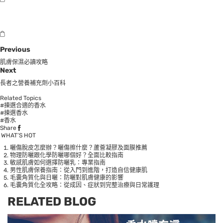
Previous
肌膚保濕必讀攻略
Next
長者之營養補充劑小百科
Related Topics
#揀選合適的香水
#揀選香水
#香水
Share
WHAT’S HOT
曬傷脫皮怎麼辦？曬傷擦什麼？蘆薈凝膠及面膜推薦
物理防曬跟化學防曬哪個好？全面比較指南
敏感肌膚如何選擇防曬乳：專業指南
男性肌膚保養指南：從入門到進階，打造自信健康肌
毛囊角質化與日曬：防曬對肌膚健康的影響
毛囊角質化全攻略：從成因、症狀到完整治療與日常護理
RELATED BLOG