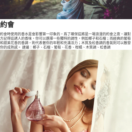
約會
約會時使用的香水是會影響第一印象的，爲了確保這將是一場浪漫的約會之夜，讓對
方記得這誘人的香味，你可以選擇一些獨特的調性，例如椰子和石榴；而經典的葡萄
和甜美花香的香調，則代表著你的年輕和充滿活力；木質及松香調的香氣則可以散發
你的成熟感。 建議：椰子、石榴、葡萄、花香、柑橘、木質調、松香調