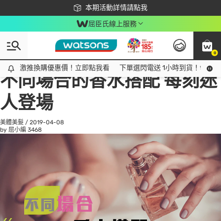
下載app最高回饋$350
本期活動詳情請點我
屈臣氏線上服務
0
All
話題趨勢
Ad
激推換購優惠價！立即點我看
激推換購優惠價！立即點我看
下單選閃電送 1小時到貨！領神券
不同場合的香水搭配 每刻迷
人登場
美體美髮
/
2019-04-08
by 屈小編
3468