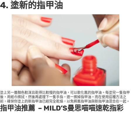
4. 塗新的指甲油
塗上另一層顏色較深且乾得比較慢的指甲油，可以軟化舊的指甲油。每塗完一隻指甲
後，用紙巾擦拭，然後再處理下一隻手指，逐一擦掉指甲油。而在使用這種方法之
前，確保你塗上的新指甲油已經完全乾燥，以免將舊指甲油與新指甲油混合在一起。
指甲油推薦 – MILD’S曼思喵喵速乾指彩