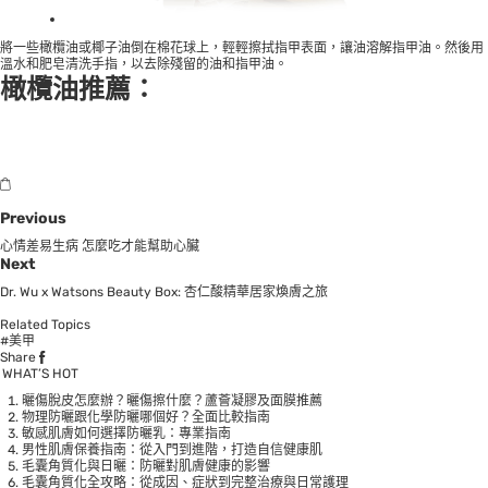
將一些橄欖油或椰子油倒在棉花球上，輕輕擦拭指甲表面，讓油溶解指甲油。然後用
溫水和肥皂清洗手指，以去除殘留的油和指甲油。
橄欖油推薦：
Previous
心情差易生病 怎麼吃才能幫助心臟
Next
Dr. Wu x Watsons Beauty Box: 杏仁酸精華居家煥膚之旅
Related Topics
#美甲
Share
WHAT’S HOT
曬傷脫皮怎麼辦？曬傷擦什麼？蘆薈凝膠及面膜推薦
物理防曬跟化學防曬哪個好？全面比較指南
敏感肌膚如何選擇防曬乳：專業指南
男性肌膚保養指南：從入門到進階，打造自信健康肌
毛囊角質化與日曬：防曬對肌膚健康的影響
毛囊角質化全攻略：從成因、症狀到完整治療與日常護理