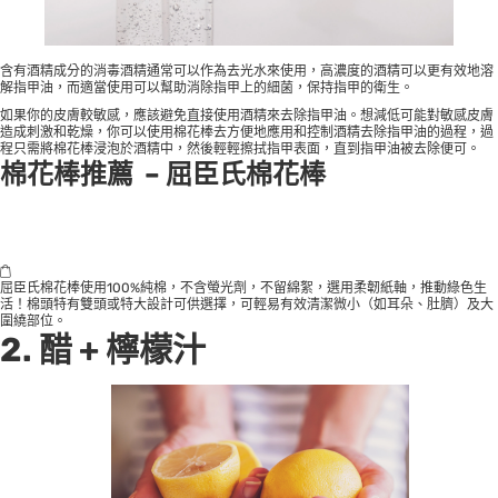
含有酒精成分的
消毒酒精
通常可以作為去光水來使用，高濃度的酒精可以更有效地溶
解指甲油，而適當使用可以幫助消除指甲上的細菌，保持指甲的衛生。
如果你的皮膚較敏感，應該避免直接使用酒精來去除指甲油。想減低可能對敏感皮膚
造成刺激和乾燥，你可以使用棉花棒去方便地應用和控制酒精去除指甲油的過程，過
程只需將棉花棒浸泡於酒精中，然後輕輕擦拭指甲表面，直到指甲油被去除便可。
棉花棒推薦 – 屈臣氏棉花棒
屈臣氏棉花棒使用100%純棉，不含螢光劑，不留綿絮，選用柔韌紙軸，推動綠色生
活！棉頭特有雙頭或特大設計可供選擇，可輕易有效清潔微小（如耳朵、肚臍）及大
圍繞部位。
2. 醋 + 檸檬汁