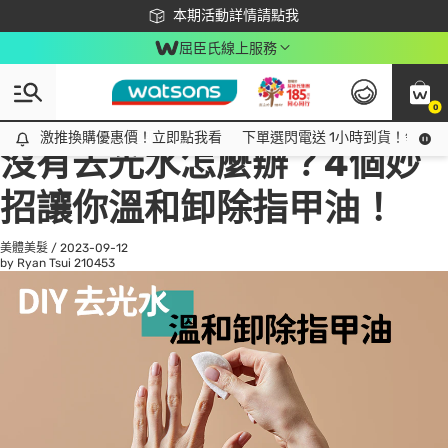
下載app最高回饋$350
本期活動詳情請點我
屈臣氏線上服務
0
All
話題趨勢
Ad
激推換購優惠價！立即點我看
激推換購優惠價！立即點我看
下單選閃電送 1小時到貨！領神券
沒有去光水怎麼辦？4個妙
招讓你溫和卸除指甲油！
美體美髮
/
2023-09-12
by Ryan Tsui
210453