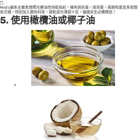
Mild’s貓系主義免燈照光療油性快乾指彩，擁有高彩度、高亮度、高飽和度及多款顔
色可選，特別加入鎖色科技，速乾卻光澤感十足，貓國女生必備標誌！
5. 使用橄欖油或椰子油