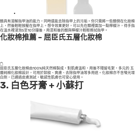
醋具有溶解指甲油的能力，同時還能去除指甲上的污垢。你只需將一些醋倒在化妝棉
上，然後輕輕按壓在指甲上。想令效果更好，可以先在醋裡面加一點檸檬汁，待手指
在溫水裡浸泡5至10分鐘後，用混和後的醋與檸檬汁輕輕擦拭指甲。
化妝棉推薦 – 屈臣氏五層化妝棉
屈臣氏五層化妝棉由100%純天然棉製成，對肌膚溫和，用後不殘留毛絮，多元的 五
層純棉化妝棉設計，可用於卸妝、爽膚、去除指甲油等多用途。化妝棉亦不含螢光增
白劑，已通過皮膚測試，敏感性肌膚也可安心使用。
3. 白色牙膏 + 小蘇打