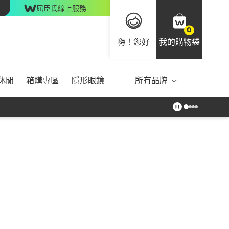
屈臣氏線上服務
0
嗨！您好
我的購物袋
休閒
箱購專區
隱形眼鏡
所有品牌