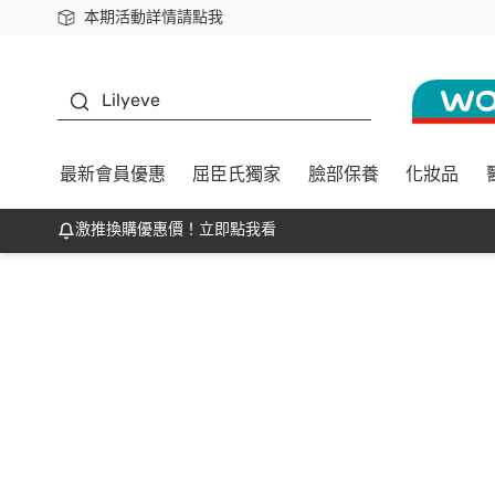
本期活動詳情請點我
下載app最高回饋$350
K beauty
Lilyeve
最新會員優惠
屈臣氏獨家
臉部保養
化妝品
激推換購優惠價！立即點我看