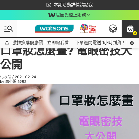
下載app最高回饋$350
本期活動詳情請點我
屈臣氏線上服務
0
All
話題趨勢
Ad
激推換購優惠價！立即點我看
激推換購優惠價！立即點我看
下單選閃電送 1小時到貨！領神券
口罩妝怎麼畫? 電眼密技大
公開
化妝品
/
2021-02-24
by 屈小編
6982