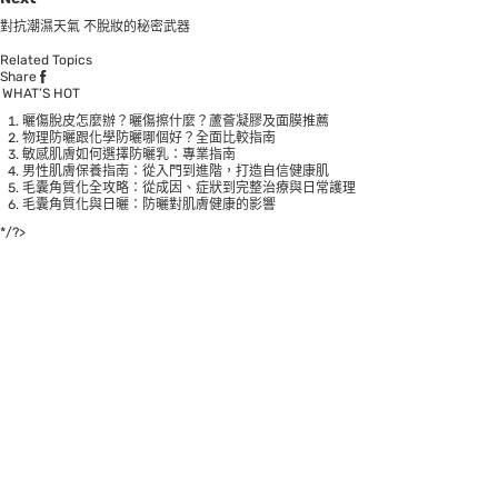
對抗潮濕天氣 不脫妝的秘密武器
Related Topics
Share
WHAT’S HOT
曬傷脫皮怎麼辦？曬傷擦什麼？蘆薈凝膠及面膜推薦
物理防曬跟化學防曬哪個好？全面比較指南
敏感肌膚如何選擇防曬乳：專業指南
男性肌膚保養指南：從入門到進階，打造自信健康肌
毛囊角質化全攻略：從成因、症狀到完整治療與日常護理
毛囊角質化與日曬：防曬對肌膚健康的影響
*/?>