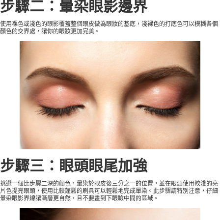
步驟二：暈染眼影邊界
使用裸色或淺色的眼影覆蓋整個眼皮做為眼妝的基底，淺裸色的打底色可以模糊各個
顏色的交界處，讓你的眼妝更加完美。
步驟三：眼頭眼尾加強
挑選一個比步驟二深的顏色，暈染於眼皮後三分之一的位置，並在眼頭使用較淺的亮
片色提亮眼頭，使用比較蓬鬆的刷具可以輕鬆地完成暈染。此步驟請特別注意，仔細
暈染眼影界線讓漸層更自然，且不要畫到下眼瞼中間的區域。