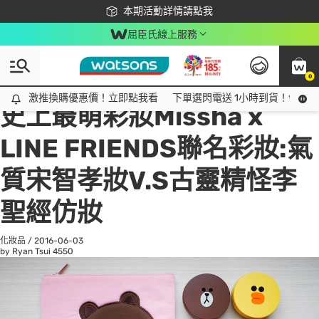
下載app最高回饋$350
本期活動詳情請點我
屈臣氏線上服務
0
All
話題趨勢
Ad
激推換購優惠價！立即點我看
激推換購優惠價！立即點我看
下單選閃電送 1小時到貨！領神券
史上最萌彩妝Missha x
LINE FRIENDS聯名彩妝:氣
質宋智孝妝V.S古靈精怪李
聖經仿妝
化妝品
/
2016-06-03
by Ryan Tsui
4550