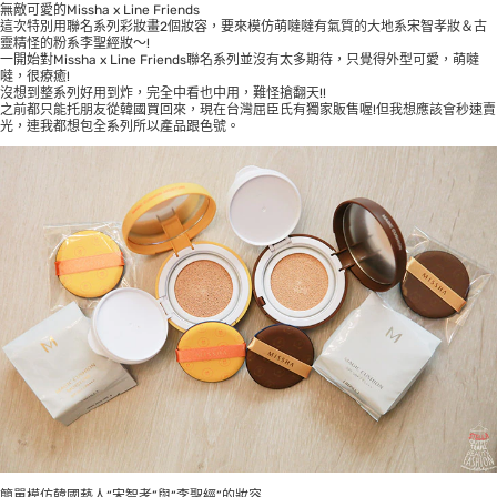
無敵可愛的Missha x Line Friends
這次特別用聯名系列彩妝畫2個妝容，要來模仿萌噠噠有氣質的大地系宋智孝妝＆古
靈精怪的粉系李聖經妝～!
一開始對Missha x Line Friends聯名系列並沒有太多期待，只覺得外型可愛，萌噠
噠，很療癒!
沒想到整系列好用到炸，完全中看也中用，難怪搶翻天!!
之前都只能托朋友從韓國買回來，現在台灣屈臣氏有獨家販售喔!但我想應該會秒速賣
光，連我都想包全系列所以產品跟色號。
簡單模仿韓國藝人“宋智孝”與“李聖經”的妝容