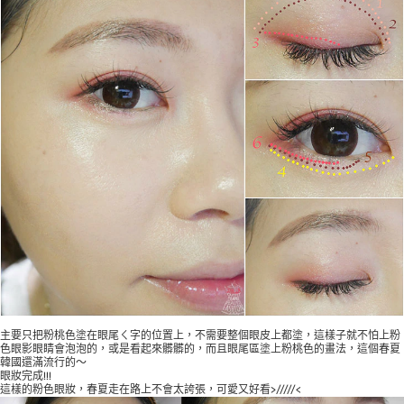
主要只把粉桃色塗在眼尾ㄑ字的位置上，不需要整個眼皮上都塗，這樣子就不怕上粉
色眼影眼睛會泡泡的，或是看起來髒髒的，而且眼尾區塗上粉桃色的畫法，這個春夏
韓國還滿流行的～
眼妝完成!!!
這樣的粉色眼妝，春夏走在路上不會太誇張，可愛又好看>/////<