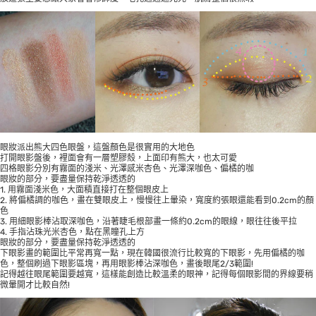
眼妝派出熊大四色眼盤，這盤顏色是很實用的大地色
打開眼影盤後，裡面會有一層塑膠殼，上面印有熊大，也太可愛
四格眼影分別有霧面的淺米、光澤感米杏色、光澤深咖色、偏橘的咖
眼妝的部分，要盡量保持乾淨透透的
1. 用霧面淺米色，大面積直接打在整個眼皮上
2. 將偏橘調的咖色，畫在雙眼皮上，慢慢往上暈染，寬度約張眼還能看到0.2cm的顏
色
3. 用細眼影棒沾取深咖色，沿著睫毛根部畫一條約0.2cm的眼線，眼往往後平拉
4. 手指沾珠光米杏色，點在黑瞳孔上方
眼妝的部分，要盡量保持乾淨透透的
下眼影畫的範圍比平常再寬一點，現在韓國很流行比較寬的下眼影，先用偏橘的咖
色，整個刷過下眼影區塊，再用眼影棒沾深咖色，畫後眼尾2/3範圍!
記得越往眼尾範圍要越寬，這樣能創造比較溫柔的眼神，記得每個眼影間的界線要稍
微暈開才比較自然!