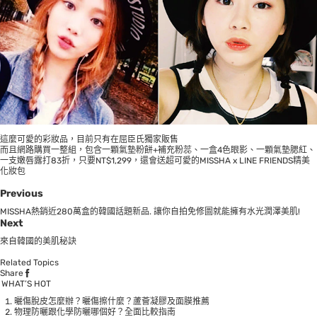
這麼可愛的彩妝品，目前只有在屈臣氏獨家販售
而且網路購買一整組，包含一顆氣墊粉餅+補充粉蕊、一盒4色眼影、一顆氣墊腮紅、
一支嫩唇露打83折，只要NT$1,299，還會送超可愛的MISSHA x LINE FRIENDS精美
化妝包
Previous
MISSHA熱銷近280萬盒的韓國話題新品. 讓你自拍免修圖就能擁有水光潤澤美肌!
Next
來自韓國的美肌秘訣
Related Topics
Share
WHAT’S HOT
曬傷脫皮怎麼辦？曬傷擦什麼？蘆薈凝膠及面膜推薦
物理防曬跟化學防曬哪個好？全面比較指南