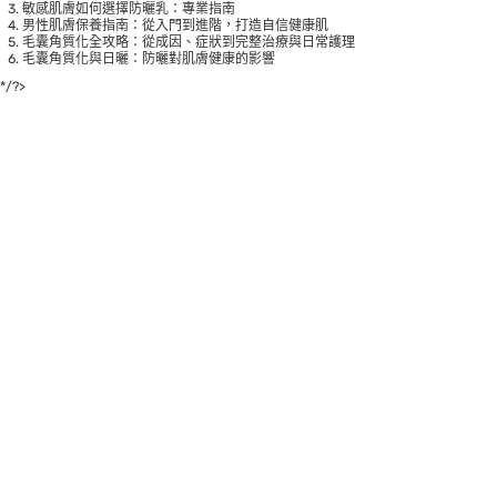
敏感肌膚如何選擇防曬乳：專業指南
男性肌膚保養指南：從入門到進階，打造自信健康肌
毛囊角質化全攻略：從成因、症狀到完整治療與日常護理
毛囊角質化與日曬：防曬對肌膚健康的影響
*/?>