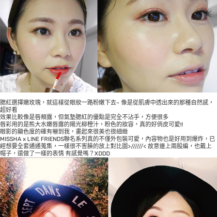
腮紅選擇嫩玫瑰，就這樣從眼妝一路粉嫩下去~ 像是從肌膚中透出來的那種自然感，
超好看
效果比較像是唇頰露，但氣墊腮紅的優點是完全不沾手，方便很多
唇彩用的是熊大水嫩唇露的陽光柳橙汁，粉色的妝容，真的好俏皮可愛!!
眼影的顯色度的確有嚇到我，畫起來很美也很細緻
MISSHA x LINE FRIENDS聯名系列真的不僅外包裝可愛，內容物也是好用到爆炸，已
經想要全套通通蒐集，一樣很不害臊的放上對比圖>//////< 故意邊上兩股編，也戴上
帽子，還做了一樣的表情 有感覺嗎？XDDD