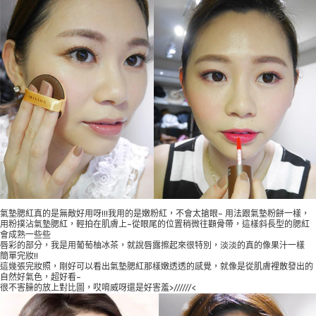
氣墊腮紅真的是無敵好用呀!!!我用的是嫩粉紅，不會太搶眼~ 用法跟氣墊粉餅一樣，
用粉撲沾氣墊腮紅，輕拍在肌膚上~從眼尾的位置稍微往顴骨帶，這樣斜長型的腮紅
會成熟一些些
唇彩的部分，我是用葡萄柚冰茶，就說唇露擦起來很特別，淡淡的真的像果汁一樣
簡單完妝!!
這幾張完妝照，剛好可以看出氣墊腮紅那樣嫩透透的感覺，就像是從肌膚裡散發出的
自然好氣色，超好看~
很不害臊的放上對比圖，哎唷威呀還是好害羞>//////<