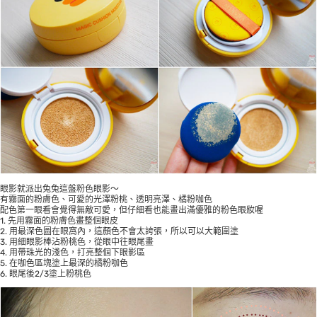
眼影就派出兔兔這盤粉色眼影～
有霧面的粉膚色、可愛的光澤粉桃、透明亮澤、橘粉咖色
配色第一眼看會覺得無敵可愛，但仔細看也能畫出滿優雅的粉色眼妝喔
1. 先用霧面的粉膚色畫整個眼皮
2. 用最深色圖在眼窩內，這顏色不會太誇張，所以可以大範圍塗
3. 用細眼影棒沾粉桃色，從眼中往眼尾畫
4. 用帶珠光的淺色，打亮整個下眼影區
5. 在咖色區塊塗上最深的橘粉咖色
6. 眼尾後2/3塗上粉桃色