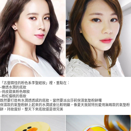
「古靈精怪的粉色系李聖經妝」裡，重點在：
-嫩透水潤的底妝
-俏皮甜美粉色眼妝
-粉紅偏桃的唇妝
既然要打造有水潤透透感的底妝，當然要派出莎莉保濕氣墊粉餅囉
保濕款的氣墊粉餅上起來的水潤感會比較明顯，像夏天我就特別愛用無暇款的氣墊粉
餅，持妝度好，整天下來底妝還是很完美