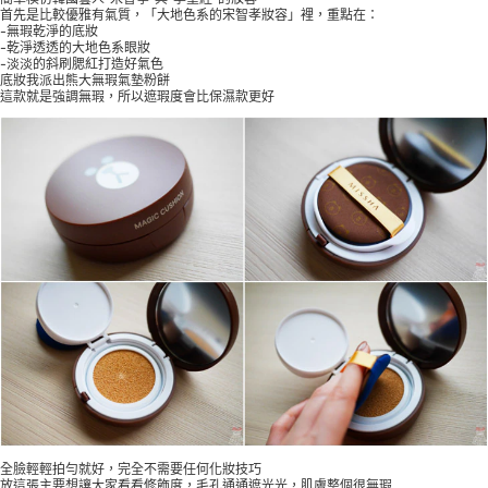
首先是比較優雅有氣質，「大地色系的宋智孝妝容」裡，重點在：
-無瑕乾淨的底妝
-乾淨透透的大地色系眼妝
-淡淡的斜刷腮紅打造好氣色
底妝我派出熊大無瑕氣墊粉餅
這款就是強調無瑕，所以遮瑕度會比保濕款更好
全臉輕輕拍勻就好，完全不需要任何化妝技巧
放這張主要想讓大家看看修飾度，毛孔通通遮光光，肌膚整個很無瑕