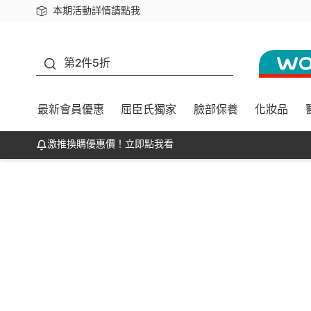
本期活動詳情請點我
下載app最高回饋$350
善存
第2件5折
最新會員優惠
屈臣氏獨家
臉部保養
化妝品
激推換購優惠價！立即點我看