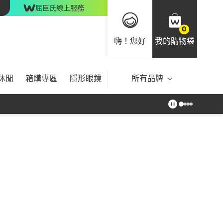
屈臣氏線上服務
0
嗨！您好
我的購物袋
休閒
箱購專區
隱形眼鏡
所有品牌