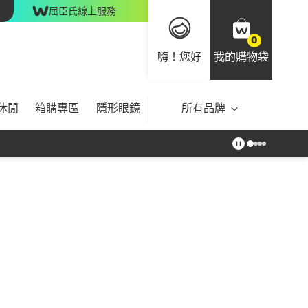
屈臣氏線上服務
0
嗨！您好
我的購物袋
休閒
箱購專區
隱形眼鏡
所有品牌