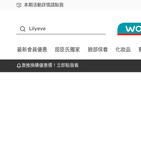
本期活動詳情請點我
下載app最高回饋$350
K beauty
Lilyeve
最新會員優惠
屈臣氏獨家
臉部保養
化妝品
激推換購優惠價！立即點我看