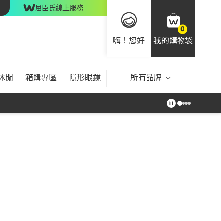
屈臣氏線上服務
0
嗨！您好
我的購物袋
休閒
箱購專區
隱形眼鏡
所有品牌