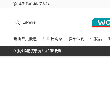
本期活動詳情請點我
下載app最高回饋$350
K beauty
Lilyeve
最新會員優惠
屈臣氏獨家
臉部保養
化妝品
激推換購優惠價！立即點我看