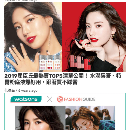
2019屈臣氏最熱賣TOP5清單公開！ 水潤唇膏、特
霧粉底液爆好用，跟著買不踩雷
化妝品
/
6 years ago