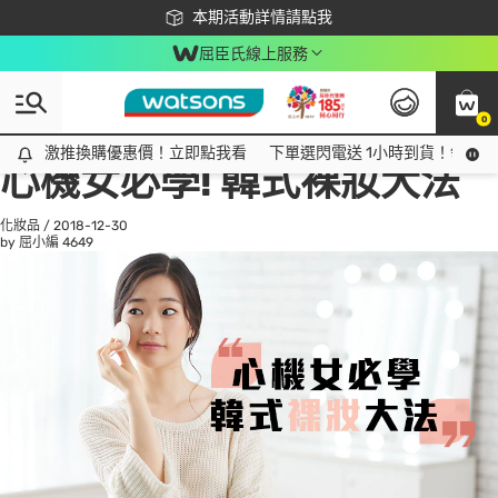
下載app最高回饋$350
本期活動詳情請點我
屈臣氏線上服務
0
All
話題趨勢
Ad
激推換購優惠價！立即點我看
激推換購優惠價！立即點我看
下單選閃電送 1小時到貨！領神券
心機女必學! 韓式裸妝大法
化妝品
/
2018-12-30
by 屈小編
4649