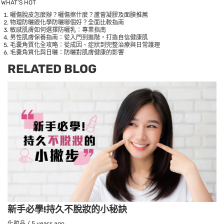
WHAT’S HOT
曬傷脫皮怎麼辦？曬傷擦什麼？蘆薈凝膠及面膜推薦
物理防曬跟化學防曬哪個好？全面比較指南
敏感肌膚如何選擇防曬乳：專業指南
男性肌膚保養指南：從入門到進階，打造自信健康肌
毛囊角質化全攻略：從成因、症狀到完整治療與日常護理
毛囊角質化與日曬：防曬對肌膚健康的影響
RELATED BLOG
新手必學!持久不脫妝的小秘訣
化妝品
/
5 years ago