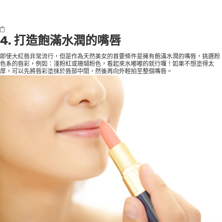
4. 打造飽滿水潤的嘴唇
即使大紅唇非常流行，但是作為天然美女的首要條件是擁有飽滿水潤的嘴唇，挑選粉
色系的唇彩，例如：淺粉紅或珊瑚粉色，看起來水嘟嘟的就行囉！如果不想塗得太
厚，可以先將唇彩塗抹於唇部中間，然後再向外輕拍至整個嘴唇。