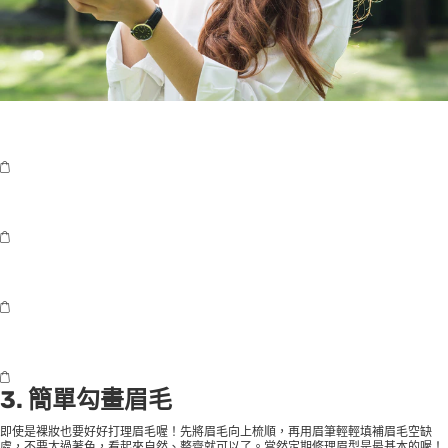
3. 簡單勾畫眉毛
即使是裸妝也要好好打理眉毛喔！先將眉毛向上梳順，再用眉筆輕輕填補眉毛空缺
處，不要太過著色，看起來自然、整齊就可以了。當然定期修理眉型是最基本的喔！