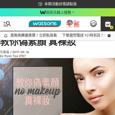
下載app最高回饋$350
本期活動詳情請點我
屈臣氏線上服務
0
All
話題趨勢
Ad
激推換購優惠價！立即點我看
激推換購優惠價！立即點我看
下單選閃電送 1小時到貨！領神券
教你偽素顏 真裸妝
化妝品
/
2017-05-16
by Ryan Tsui
2107