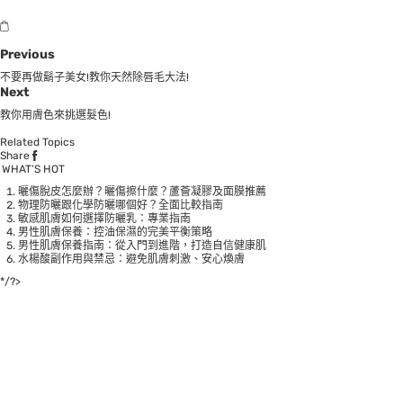
Previous
不要再做鬍子美女!教你天然除唇毛大法!
Next
教你用膚色來挑選髮色!
Related Topics
Share
WHAT’S HOT
曬傷脫皮怎麼辦？曬傷擦什麼？蘆薈凝膠及面膜推薦
物理防曬跟化學防曬哪個好？全面比較指南
敏感肌膚如何選擇防曬乳：專業指南
男性肌膚保養：控油保濕的完美平衡策略
男性肌膚保養指南：從入門到進階，打造自信健康肌
水楊酸副作用與禁忌：避免肌膚刺激、安心煥膚
*/?>