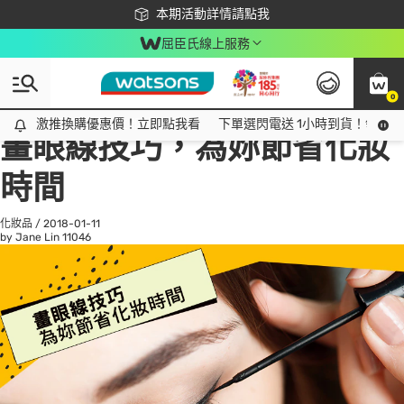
下載app最高回饋$350
本期活動詳情請點我
屈臣氏線上服務
0
All
話題趨勢
Ad
激推換購優惠價！立即點我看
激推換購優惠價！立即點我看
下單選閃電送 1小時到貨！領神券
畫眼線技巧，為妳節省化妝
時間
化妝品
/
2018-01-11
by Jane Lin
11046