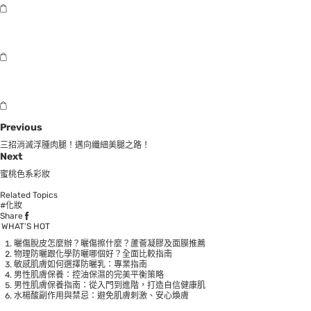
Previous
三招消滅浮腫肉腿！邁向纖細美腿之路！
Next
蜜桃色系彩妝
Related Topics
#化妝
Share
WHAT’S HOT
曬傷脫皮怎麼辦？曬傷擦什麼？蘆薈凝膠及面膜推薦
物理防曬跟化學防曬哪個好？全面比較指南
敏感肌膚如何選擇防曬乳：專業指南
男性肌膚保養：控油保濕的完美平衡策略
男性肌膚保養指南：從入門到進階，打造自信健康肌
水楊酸副作用與禁忌：避免肌膚刺激、安心煥膚