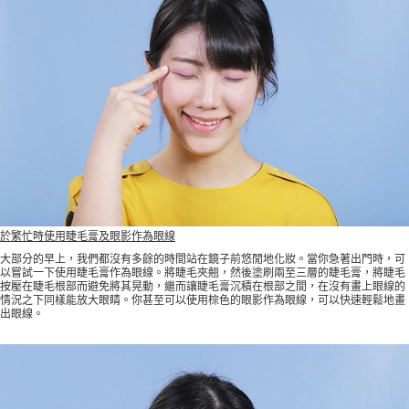
於繁忙時使用睫毛膏及眼影作為眼線
大部分的早上，我們都沒有多餘的時間站在鏡子前悠閒地化妝。當你急著出門時，可
以嘗試一下使用睫毛膏作為眼線。將睫毛夾翹，然後塗刷兩至三層的睫毛膏，將睫毛
按壓在睫毛根部而避免將其晃動，繼而讓睫毛膏沉積在根部之間，在沒有畫上眼線的
情況之下同樣能放大眼睛。你甚至可以使用棕色的眼影作為眼線，可以快速輕鬆地畫
出眼線。