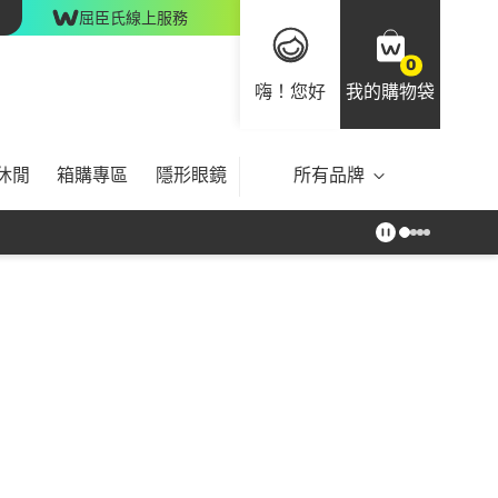
屈臣氏線上服務
0
嗨！您好
我的購物袋
休閒
箱購專區
隱形眼鏡
所有品牌