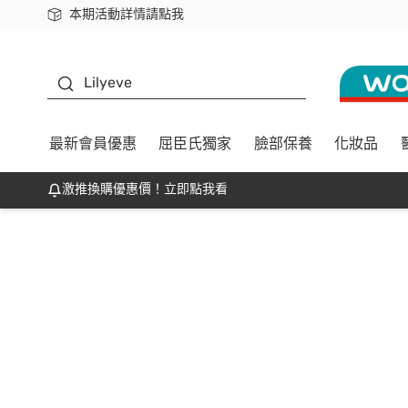
本期活動詳情請點我
下載app最高回饋$350
K beauty
Lilyeve
最新會員優惠
屈臣氏獨家
臉部保養
化妝品
激推換購優惠價！立即點我看