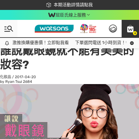
下載app最高回饋$350
本期活動詳情請點我
屈臣氏線上服務
0
All
話題趨勢
Ad
激推換購優惠價！立即點我看
激推換購優惠價！立即點我看
下單選閃電送 1小時到貨！領神券
誰說戴眼鏡就不能有美美的
妝容?
化妝品
/
2017-04-20
by Ryan Tsui
2684