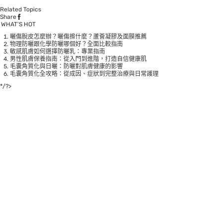
Related Topics
Share
WHAT’S HOT
曬傷脫皮怎麼辦？曬傷擦什麼？蘆薈凝膠及面膜推薦
物理防曬跟化學防曬哪個好？全面比較指南
敏感肌膚如何選擇防曬乳：專業指南
男性肌膚保養指南：從入門到進階，打造自信健康肌
毛囊角質化與日曬：防曬對肌膚健康的影響
毛囊角質化全攻略：從成因、症狀到完整治療與日常護理
*/?>