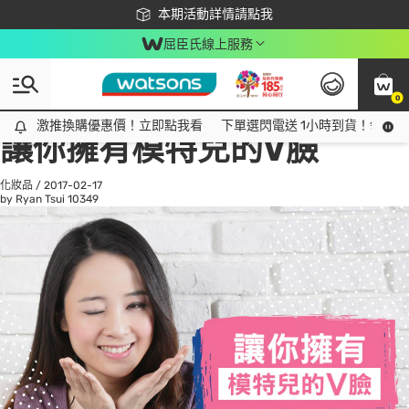
下載app最高回饋$350
本期活動詳情請點我
屈臣氏線上服務
0
All
話題趨勢
Ad
激推換購優惠價！立即點我看
激推換購優惠價！立即點我看
下單選閃電送 1小時到貨！領神券
讓你擁有模特兒的V臉
化妝品
/
2017-02-17
by Ryan Tsui
10349