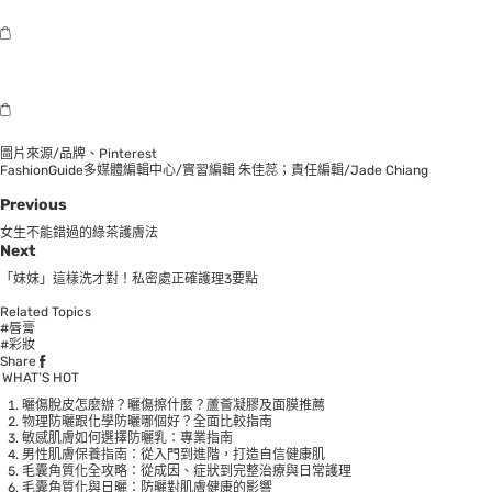
圖片來源/品牌、Pinterest
FashionGuide多媒體編輯中心/實習編輯 朱佳蕊；責任編輯/Jade Chiang
Previous
女生不能錯過的綠茶護膚法
Next
「妹妹」這樣洗才對！私密處正確護理3要點
Related Topics
#唇膏
#彩妝
Share
WHAT’S HOT
曬傷脫皮怎麼辦？曬傷擦什麼？蘆薈凝膠及面膜推薦
物理防曬跟化學防曬哪個好？全面比較指南
敏感肌膚如何選擇防曬乳：專業指南
男性肌膚保養指南：從入門到進階，打造自信健康肌
毛囊角質化全攻略：從成因、症狀到完整治療與日常護理
毛囊角質化與日曬：防曬對肌膚健康的影響