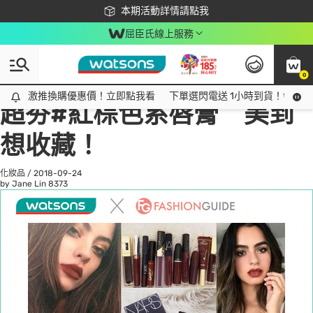
下載app最高回饋$350
本期活動詳情請點我
屈臣氏線上服務
0
All
話題趨勢
Ad
激推換購優惠價！立即點我看
激推換購優惠價！立即點我看
下單選閃電送 1小時到貨！領神券
超夯#紅棕色系唇膏 美到
想收藏！
化妝品
/
2018-09-24
by Jane Lin
8373