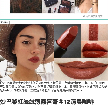
Share
從2016年開始土色漸漸成為最夯的色系，從服裝一路延燒到唇色，其中的「紅棕色」
更是深受廣大女孩的喜歡，因為不管是薄擦顯臉白或是厚擦顯氣勢，想要呈現復古或
是fashion的妝感都能一隻搞定！難怪紅棕色的潮流持續熱燒中～
妙巴黎紅絲絨薄霧唇膏＃12清晨咖啡