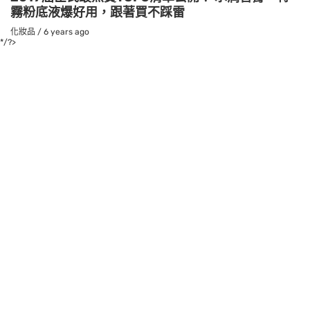
霧粉底液爆好用，跟著買不踩雷
化妝品
/
6 years ago
*/?>