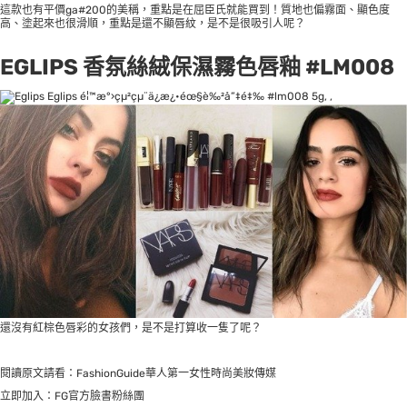
這款也有平價ga#200的美稱，重點是在屈臣氏就能買到！質地也偏霧面、顯色度
高、塗起來也很滑順，重點是還不顯唇紋，是不是很吸引人呢？
EGLIPS 香氛絲絨保濕霧色唇釉 #LM008
還沒有紅棕色唇彩的女孩們，是不是打算收一隻了呢？
閱讀原文請看：
FashionGuide華人第一女性時尚美妝傳媒
立即加入：
FG官方臉書粉絲團