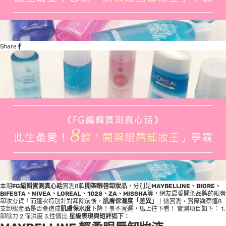
Share
本期
FG編輯實測真心話
實測8款
開架眼唇卸妝品
，分別是
MAYBELLINE、BIORE、
BIFESTA、NIVEA、LOREAL、1028、ZA、MISSHA
等，網友最愛開架品牌的眼唇
卸妝夯貨！而這次特別針對卸除前後，
肌膚保濕度「差異」
上做實測，實際觀察這8
支卸妝產品是否會造成
肌膚保水度
下降！事不宜遲，馬上往下看！ 實測項目如下： 1.
卸除力 2.保濕度 3.性價比
星級表現與短評如下：