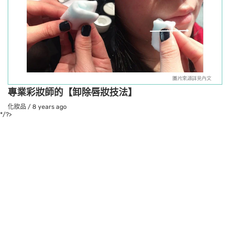
專業彩妝師的【卸除唇妝技法】
化妝品
/
8 years ago
*/?>