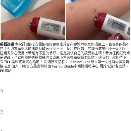
編輯建議
本次評測的8支開架眼唇卸妝液其實在卸除力以及保濕度上，表現真的都不
錯！但因為每個人的肌膚及敏感程度不同，使用在眼唇上的卸妝效果也不一定相同，
建議各位在使用上若是有不適的情形，還是要依自己的感受為主唷！若有任何疑問或
是建議，也歡迎隨時透過粉絲專頁或底下留言框讓編輯們知道，讓我們一起期待下一
次的FG編輯實測真心話吧！ 閱讀原文請看：
FashionGuide華人第一女性時尚美妝傳
媒
立即加入：
FG官方臉書粉絲團
FashionGuide多媒體編輯中心 圖片來源/各品牌、
FG編輯