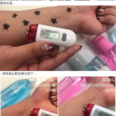
膚保水度 ↓
↓ 卸除後比較及總分如下 ↓