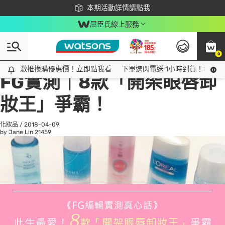
下載app最高回饋$350
本期活動詳情請點我
屈臣氏線上服務
0
All
話題趨勢
Ad
激推換購優惠價！立即點我看
激推換購優惠價！立即點我看
下單選閃電送 1小時到貨！領神券
FG實測｜8款「開架眼唇卸
妝王」爭霸！
化妝品
/
2018-04-09
by Jane Lin
21459