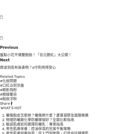
Previous
盤點小花平價雙胞胎！「百元腮紅」大公開！
Next
微波到底有無毒物？6守則用得安心
Related Topics
#化妝問題
#口紅沾到牙齒
#眼影飛粉
#眼線暈染
#脫妝浮粉
Share
WHAT’S HOT
曬傷脫皮怎麼辦？曬傷擦什麼？蘆薈凝膠及面膜推薦
物理防曬跟化學防曬哪個好？全面比較指南
敏感肌膚如何選擇防曬乳：專業指南
男性肌膚保養：控油保濕的完美平衡策略
男性肌膚保養指南：從入門到進階，打造自信健康肌