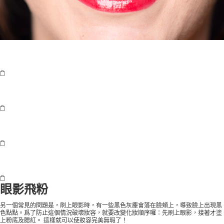
眼影飛粉
另一個常見的問題是，刷上眼影時，有一些黑色灰塵會落在臉頰上，導致臉上出現黑
色點點。爲了防止這個情況破壞妝容，就要改變化妝順序囉：先刷上眼影，接著才塗
上粉底及腮紅。 這樣就可以使妝容完美無瑕了！