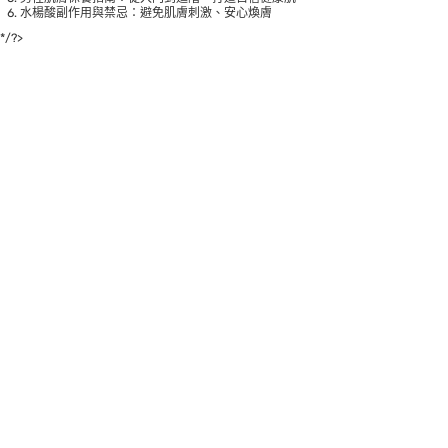
水楊酸副作用與禁忌：避免肌膚刺激、安心煥膚
*/?>