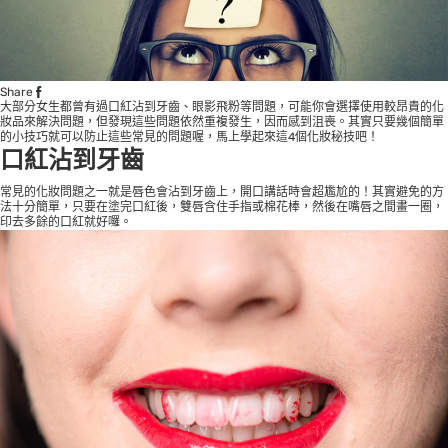
Share
大部分女生都曾有過口紅沾到牙齒、眼影飛粉等問題，可能你會選擇使用較昂貴的化
妝品來解決問題，但發現這些問題依然重複發生，因而感到沮喪。其實只要幾個簡單
的小技巧就可以防止這些常見的問題喔，馬上學起來這4個化妝秘技吧！
口紅沾到牙齒
常見的化妝問題之一就是唇色會沾到牙齒上，開口講話時會超尷尬的！其實避免的方
法十分簡單，只要在塗完口紅後，雙唇含住手指或棉花棒，然後在嘴唇之間畫一圈，
印去多餘的口紅就好囉。