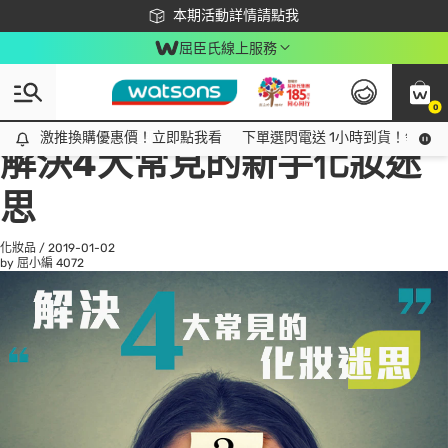
下載app最高回饋$350
本期活動詳情請點我
屈臣氏線上服務
0
All
話題趨勢
Ad
激推換購優惠價！立即點我看
激推換購優惠價！立即點我看
下單選閃電送 1小時到貨！領神券
解決4大常見的新手化妝迷
思
化妝品
/
2019-01-02
by 屈小編
4072