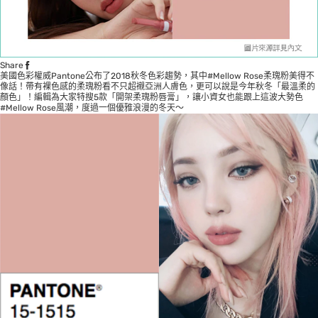
Share
美國色彩權威Pantone公布了2018秋冬色彩趨勢，其中#Mellow Rose柔瑰粉美得不
像話！帶有裸色感的柔瑰粉看不只超襯亞洲人膚色，更可以說是今年秋冬「最溫柔的
顏色」！編輯為大家特搜5款「開架柔瑰粉唇膏」，讓小資女也能跟上這波大勢色
#Mellow Rose風潮，度過一個優雅浪漫的冬天～