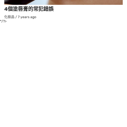
4個塗唇膏的常犯錯誤
化妝品
/
7 years ago
*/?>