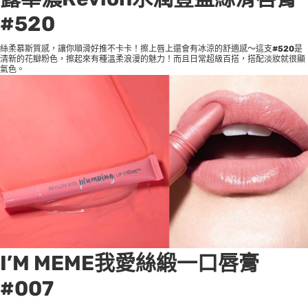
#520
絲柔慕斯質感，讓你順滑好推不卡卡！擦上唇上還會有冰涼的舒適感～這支
#520
是
清新的花瓣粉色，擦起來有種溫柔浪漫的魅力！而且日常超級百搭，搭配淡妝就很顯
氣色。
I’M MEME我愛絲緞一口唇膏
#007