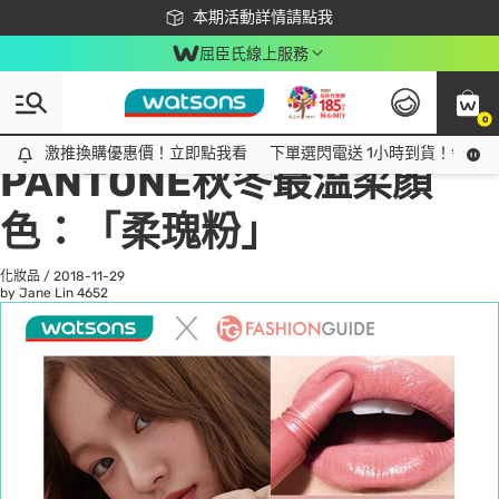
下載app最高回饋$350
本期活動詳情請點我
屈臣氏線上服務
0
All
話題趨勢
Ad
激推換購優惠價！立即點我看
激推換購優惠價！立即點我看
下單選閃電送 1小時到貨！領神券
PANTONE秋冬最溫柔顏
色：「柔瑰粉」
化妝品
/
2018-11-29
by Jane Lin
4652