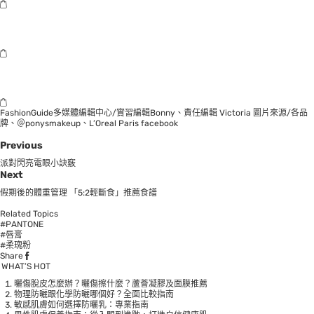
FashionGuide多媒體編輯中心/實習編輯Bonny、責任編輯 Victoria 圖片來源/各品
牌、＠ponysmakeup、L’Oreal Paris facebook
Previous
派對閃亮電眼小訣竅
Next
假期後的體重管理 「5:2輕斷食」推薦食譜
Related Topics
#PANTONE
#唇膏
#柔瑰粉
Share
WHAT’S HOT
曬傷脫皮怎麼辦？曬傷擦什麼？蘆薈凝膠及面膜推薦
物理防曬跟化學防曬哪個好？全面比較指南
敏感肌膚如何選擇防曬乳：專業指南