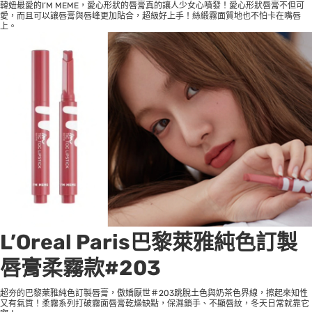
韓妞最愛的I’M MEME，愛心形狀的唇膏真的讓人少女心噴發！愛心形狀唇膏不但可
愛，而且可以讓唇膏與唇峰更加貼合，超級好上手！絲緞霧面質地也不怕卡在嘴唇
上。
L’Oreal Paris巴黎萊雅純色訂製
唇膏柔霧款#203
超夯的巴黎萊雅純色訂製唇膏，傲嬌厭世＃203跳脫土色與奶茶色界線，擦起來知性
又有氣質！柔霧系列打破霧面唇膏乾燥缺點，保濕鎖手、不顯唇紋，冬天日常就靠它