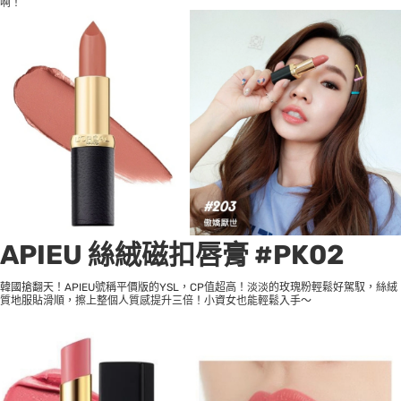
啊！
APIEU 絲絨磁扣唇膏 #PK02
韓國搶翻天！APIEU號稱平價版的YSL，CP值超高！淡淡的玫瑰粉輕鬆好駕馭，絲絨
質地服貼滑順，擦上整個人質感提升三倍！小資女也能輕鬆入手～