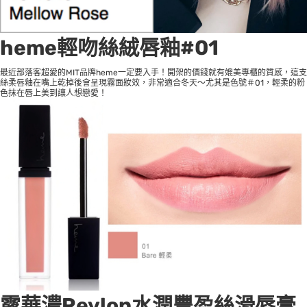
heme輕吻絲絨唇釉#01
最近部落客超愛的MIT品牌heme一定要入手！開架的價錢就有媲美專櫃的質感，這支
絲柔唇釉在嘴上乾掉後會呈現霧面妝效，非常適合冬天～尤其是色號＃01，輕柔的粉
色抹在唇上美到讓人想戀愛！
露華濃Revlon水潤豐盈絲滑唇膏