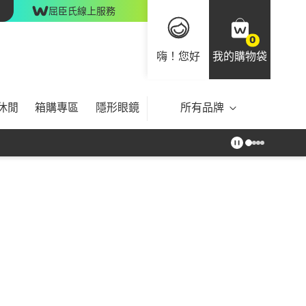
屈臣氏線上服務
0
嗨！您好
我的購物袋
休閒
箱購專區
隱形眼鏡
所有品牌