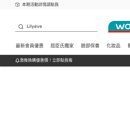
本期活動詳情請點我
下載app最高回饋$350
K beauty
Lilyeve
最新會員優惠
屈臣氏獨家
臉部保養
化妝品
激推換購優惠價！立即點我看