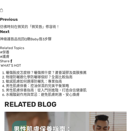
Previous
彷彿時刻在微笑的「微笑唇」修容術！
Next
神級護唇品找回Q嫩Baby唇3步驟
Related Topics
#保養
#護膚
Share
WHAT’S HOT
曬傷脫皮怎麼辦？曬傷擦什麼？蘆薈凝膠及面膜推薦
物理防曬跟化學防曬哪個好？全面比較指南
敏感肌膚如何選擇防曬乳：專業指南
男性肌膚保養：控油保濕的完美平衡策略
男性肌膚保養指南：從入門到進階，打造自信健康肌
水楊酸副作用與禁忌：避免肌膚刺激、安心煥膚
RELATED BLOG