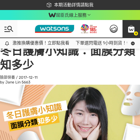
下載app最高回饋$350
本期活動詳情請點我
屈臣氏線上服務
0
All
話題趨勢
Ad
激推換購優惠價！立即點我看
激推換購優惠價！立即點我看
下單選閃電送 1小時到貨！領神券
冬日護膚小知識：面膜分類
知多少
臉部保養
/
2017-12-11
by Jane Lin
5663