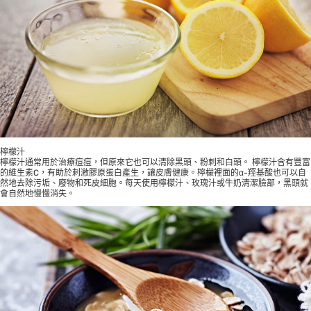
檸檬汁
檸檬汁通常用於治療痘痘，但原來它也可以清除黑頭、粉刺和白頭。 檸檬汁含有豐富
的維生素C，有助於刺激膠原蛋白產生，讓皮膚健康。檸檬裡面的α-羥基酸也可以自
然地去除污垢、廢物和死皮細胞。每天使用檸檬汁、玫瑰汁或牛奶清潔臉部，黑頭就
會自然地慢慢消失。