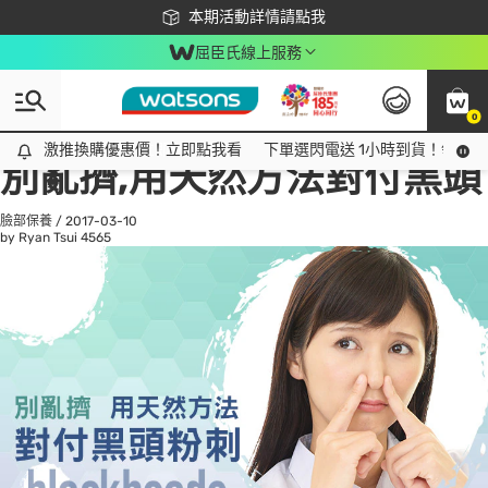
下載app最高回饋$350
本期活動詳情請點我
屈臣氏線上服務
0
All
話題趨勢
Ad
激推換購優惠價！立即點我看
激推換購優惠價！立即點我看
下單選閃電送 1小時到貨！領神券
別亂擠,用天然方法對付黑頭
臉部保養
/
2017-03-10
by Ryan Tsui
4565