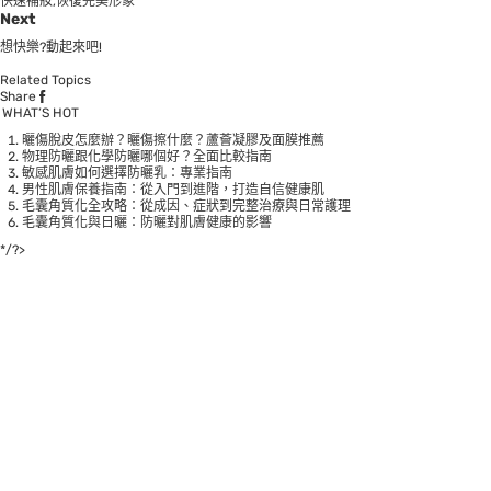
快速補妝,恢復完美形象
Next
想快樂?動起來吧!
Related Topics
Share
WHAT’S HOT
曬傷脫皮怎麼辦？曬傷擦什麼？蘆薈凝膠及面膜推薦
物理防曬跟化學防曬哪個好？全面比較指南
敏感肌膚如何選擇防曬乳：專業指南
男性肌膚保養指南：從入門到進階，打造自信健康肌
毛囊角質化全攻略：從成因、症狀到完整治療與日常護理
毛囊角質化與日曬：防曬對肌膚健康的影響
*/?>