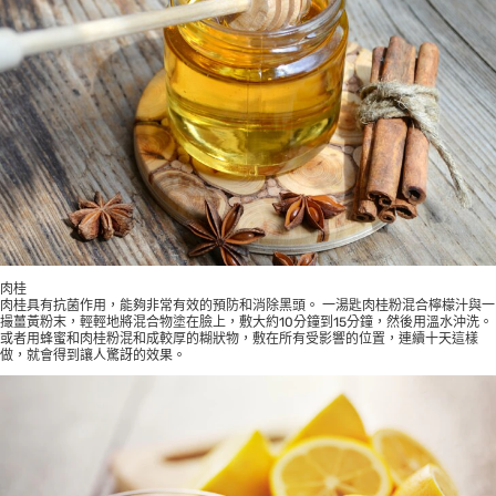
肉桂
肉桂具有抗菌作用，能夠非常有效的預防和消除黑頭。 一湯匙肉桂粉混合檸檬汁與一
撮薑黃粉末，輕輕地將混合物塗在臉上，敷大約10分鐘到15分鐘，然後用溫水沖洗。
或者用蜂蜜和肉桂粉混和成較厚的糊狀物，敷在所有受影響的位置，連續十天這樣
做，就會得到讓人驚訝的效果。