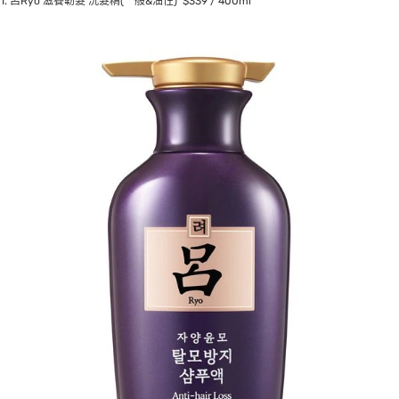
1. 呂Ryo 滋養韌髮 洗髮精(一般&油性) $339 / 400ml