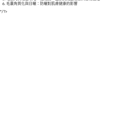
毛囊角質化與日曬：防曬對肌膚健康的影響
*/?>