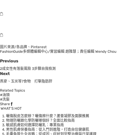
圖片來源/各品牌、Pinterest
FashionGuide多媒體編輯中心/實習編輯 趙雅慧；責任編輯 Wendy Chou
Previous
2成女性有落髮風險 3步驟自我檢測
Next
燕麥、玉米等7食物 打擊脂肪肝
Related Topics
#油頭
#洗髮
Share
WHAT’S HOT
曬傷脫皮怎麼辦？曬傷擦什麼？蘆薈凝膠及面膜推薦
物理防曬跟化學防曬哪個好？全面比較指南
敏感肌膚如何選擇防曬乳：專業指南
男性肌膚保養指南：從入門到進階，打造自信健康肌
毛囊角質化全攻略：從成因、症狀到完整治療與日常護理