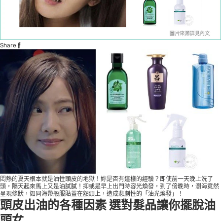
Share
悶熱的夏天根本就是油性頭皮的地獄！妳是否有這樣的經驗？即使前一天晚上洗了
頭，隔天起來馬上又是油膩膩！抑或是早上出門時容光煥發，到了傍晚時，瀏海竟然
呈現條狀，如同海帶般服貼蓋在額頭上，造成悲劇性的「油光煥發」！
頭皮出油的各種因素 選對髮品讓你擺脫油
頭女