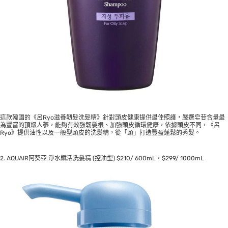
這款韓國的《呂Ryo滋養韌髮洗髮精》針對頭皮健康提供最佳照護，嚴選皂苷含量最
為豐富的頂級人蔘，能夠有效強韌髮根、加強頭皮循環健康，依據頭皮不同，《呂
Ryo》提供油性以及一般型頭皮的洗髮精，從「頭」打造豐盈蓬鬆的秀髮。
2. AQUAIR阿葵亞 淨水賦活洗髮精 (控油型) $210/ 600mL，$299/ 1000mL