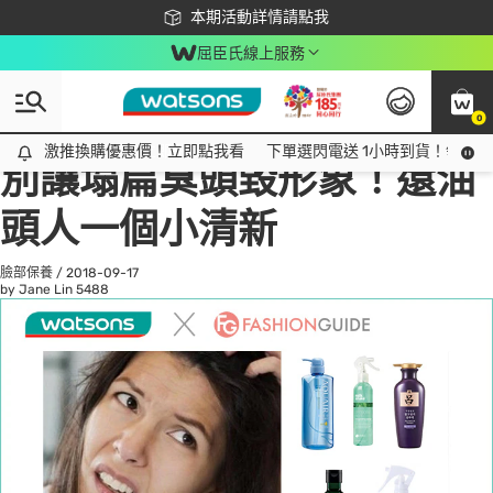
下載app最高回饋$350
本期活動詳情請點我
屈臣氏線上服務
0
All
話題趨勢
Ad
激推換購優惠價！立即點我看
激推換購優惠價！立即點我看
下單選閃電送 1小時到貨！領神券
別讓塌扁臭頭毀形象！還油
頭人一個小清新
臉部保養
/
2018-09-17
by Jane Lin
5488