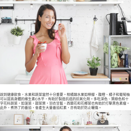
說到健康飲食，水果和蔬菜當然十分重要。柑橘類水果如檸檬、酸橙、橘子和葡萄柚
可以提高身體的維生素C水平，有助於製造抗癌的抗氧化劑。多吃深色、葉綠色和十
字花科蔬菜，如菠菜，甜菜葉，羽衣甘藍，西蘭花和花椰菜也有助於打擊黑色素瘤。
此外，煮熟了的番茄，會產生大量番茄紅素，亦有助於防止曬傷。