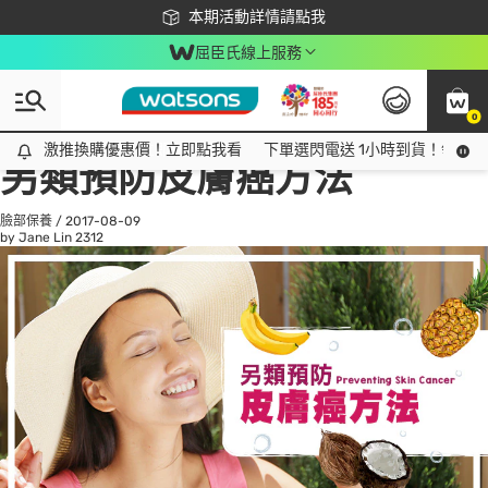
下載app最高回饋$350
本期活動詳情請點我
屈臣氏線上服務
0
All
話題趨勢
Ad
激推換購優惠價！立即點我看
激推換購優惠價！立即點我看
下單選閃電送 1小時到貨！領神券
另類預防皮膚癌方法
臉部保養
/
2017-08-09
by Jane Lin
2312