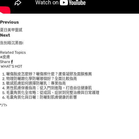
Previous
夏日美甲靈感
Next
告別暗沉黑唇!
Related Topics
#皮膚
Share
WHAT’S HOT
曬傷脫皮怎麼辦？曬傷擦什麼？蘆薈凝膠及面膜推薦
物理防曬跟化學防曬哪個好？全面比較指南
敏感肌膚如何選擇防曬乳：專業指南
男性肌膚保養指南：從入門到進階，打造自信健康肌
毛囊角質化全攻略：從成因、症狀到完整治療與日常護理
毛囊角質化與日曬：防曬對肌膚健康的影響
*/?>