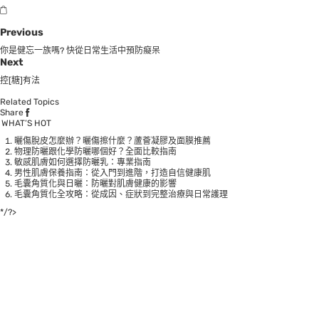
Previous
你是健忘一族嗎? 快從日常生活中預防癡呆
Next
控[糖]有法
Related Topics
Share
WHAT’S HOT
曬傷脫皮怎麼辦？曬傷擦什麼？蘆薈凝膠及面膜推薦
物理防曬跟化學防曬哪個好？全面比較指南
敏感肌膚如何選擇防曬乳：專業指南
男性肌膚保養指南：從入門到進階，打造自信健康肌
毛囊角質化與日曬：防曬對肌膚健康的影響
毛囊角質化全攻略：從成因、症狀到完整治療與日常護理
*/?>