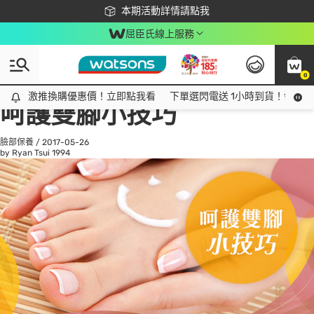
下載app最高回饋$350
本期活動詳情請點我
屈臣氏線上服務
0
All
話題趨勢
Ad
激推換購優惠價！立即點我看
激推換購優惠價！立即點我看
下單選閃電送 1小時到貨！領神券
呵護雙腳小技巧
臉部保養
/
2017-05-26
by Ryan Tsui
1994