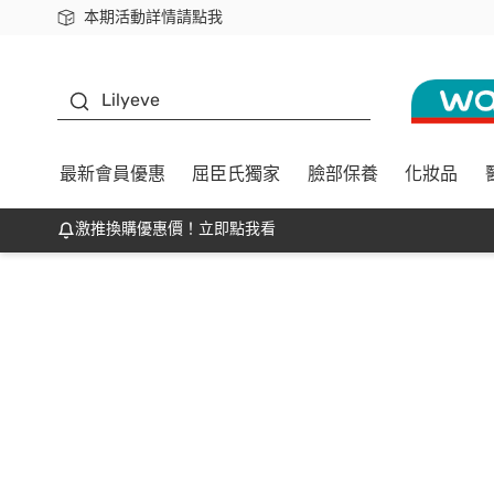
本期活動詳情請點我
下載app最高回饋$350
K beauty
Lilyeve
最新會員優惠
屈臣氏獨家
臉部保養
化妝品
激推換購優惠價！立即點我看