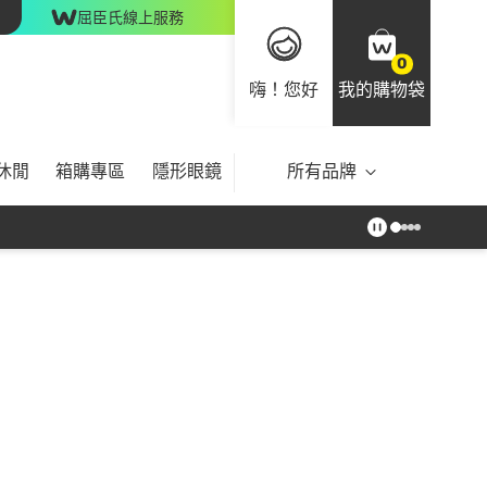
屈臣氏線上服務
0
嗨！您好
我的購物袋
休閒
箱購專區
隱形眼鏡
所有品牌