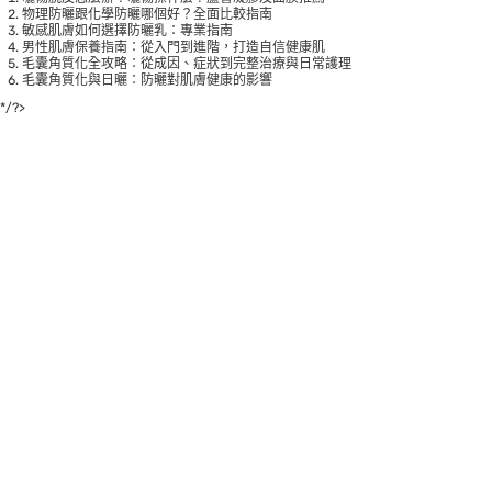
物理防曬跟化學防曬哪個好？全面比較指南
敏感肌膚如何選擇防曬乳：專業指南
男性肌膚保養指南：從入門到進階，打造自信健康肌
毛囊角質化全攻略：從成因、症狀到完整治療與日常護理
毛囊角質化與日曬：防曬對肌膚健康的影響
*/?>