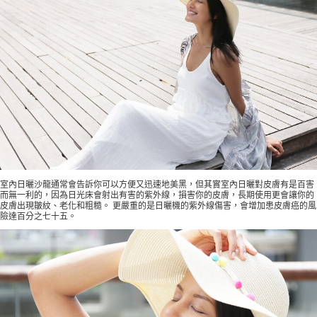
室內日曬沙龍通常會告訴你可以方便又迅速地美黑，但其實室內日曬對皮膚有是百害
而無一利的，因為日光床會射出有害的紫外線，損害你的皮膚，長期使用更會讓你的
皮膚出現皺紋、老化和粗糙。 更嚴重的是日曬機的紫外線傷害，會增加患皮膚癌的風
險達百分之七十五。