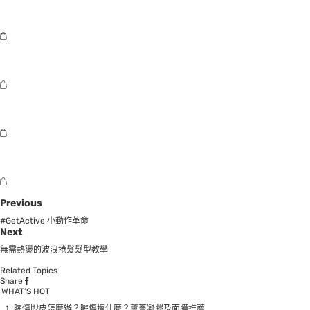
Previous
#GetActive 小動作革命
Next
無需熱燙的波浪捲髮髮型教學
Related Topics
Share
WHAT’S HOT
曬傷脫皮怎麼辦？曬傷擦什麼？蘆薈凝膠及面膜推薦