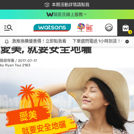
下載app最高回饋$350
本期活動詳情請點我
屈臣氏線上服務
0
All
話題趨勢
Ad
激推換購優惠價！立即點我看
激推換購優惠價！立即點我看
下單選閃電送 1小時到貨！領神券
愛美, 就要安全地曬
臉部保養
/
2017-07-17
by Ryan Tsui
2183