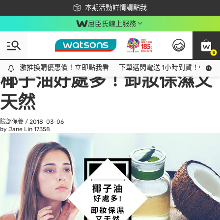
下載app最高回饋$350
本期活動詳情請點我
屈臣氏線上服務
0
All
話題趨勢
Ad
激推換購優惠價！立即點我看
激推換購優惠價！立即點我看
下單選閃電送 1小時到貨！領神券
椰子油好處多！卸妝保濕又
天然
臉部保養
/
2018-03-06
by Jane Lin
17358