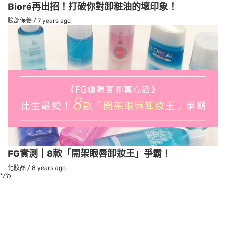
Bioré再出招！打破你對卸粧油的壞印象！
臉部保養
/
7 years ago
FG實測｜8款「開架眼唇卸妝王」爭霸！
化妝品
/
8 years ago
*/?>