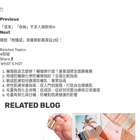
Previous
「清潔」「收納」不求人煥新術!!!
Next
韓妞「微醺感」漸層眼影都靠這2招！
Related Topics
#卸妝
Share
WHAT’S HOT
曬傷脫皮怎麼辦？曬傷擦什麼？蘆薈凝膠及面膜推薦
物理防曬跟化學防曬哪個好？全面比較指南
敏感肌膚如何選擇防曬乳：專業指南
男性肌膚保養指南：從入門到進階，打造自信健康肌
毛囊角質化全攻略：從成因、症狀到完整治療與日常護理
毛囊角質化與日曬：防曬對肌膚健康的影響
RELATED BLOG