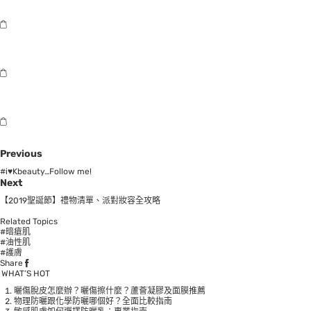
Previous
#i♥Kbeauty…Follow me!
Next
【2019聖誕節】禮物清單、派對妝容全攻略
Related Topics
#暗瘡肌
#油性肌
#護膚
Share
WHAT’S HOT
曬傷脫皮怎麼辦？曬傷擦什麼？蘆薈凝膠及面膜推薦
物理防曬跟化學防曬哪個好？全面比較指南