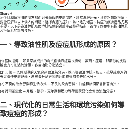
Share
油性肌和痘痘肌的朋友都面對著類似的皮膚問題，經常滿臉油光，狂長粉刺跟痘痘，
要徹底解決以上惱人的問題，選擇合適的控油、防止毛孔堵塞、抗痘的護膚產品尤其
重要。以下是為油性肌及痘痘肌推薦的護膚產品終極指南，讓你了解更多有關油性肌
及痘痘肌的護膚技巧。
一、導致油性肌及痘痘肌形成的原因？
(1) 基因遺傳 ─ 如果家族成員的膚質偏油且經常長粉刺、黑頭、痘痘，那麼你的皮脂
腺也有可能過於活躍，客易油脂分泌過盛。
(2) 天氣 ─ 炎熱潮濕的天氣會刺激油脂分泌，進而導致油性肌。相反，乾旱或寒冷的
天氣會使皮膚乾燥，皮膚會分泌更多的油脂來彌補失去的水分。
(3) 不良的飲食習慣和生活方式 ─ 不良的飲食習慣、抽煙和酗酒都會損害膚質。
(4) 荷爾蒙變化 ─ 月經、懷孕、更年期和壓力等荷爾蒙變化會刺激油脂分泌。
二、現代化的日常生活和環境污染如何導
致痘痘的形成？