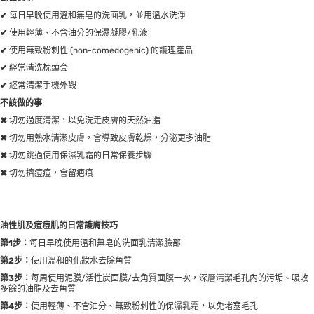
✔
每日早晚使用溫和無皂的洗面乳，並用溫水洗淨
✔
使用輕薄、不含油分的保濕凝膠/乳液
✔
使用無致粉刺性 (non-comedogenic) 的護理產品
✔
經常清洗枕頭套
✔
經常清潔手機外觀
不該做的事
✖
切勿過度清潔，以免洗走皮膚的天然油脂
✖
切勿用熱水清潔皮膚，會導致皮膚乾燥，分泌更多油脂
✖
切勿跳過使用保濕乳霜的日常保養步驟
✖
切勿擠痘痘，會留疤痕
油性肌及痘痘肌的日常護膚技巧
第
1
步：
每日早晚使用溫和無皂的洗面乳清潔臉部
第
2
步：
使用溫和的化妝水去除角質
第
3
步：
每周使用泥膜/活性炭面膜/去角質面膜一次，深層清潔毛孔內的污垢、吸收
多餘的油脂及去角質
第
4
步：
使用輕薄、不含油分、無致粉刺性的保濕乳霜，以免堵塞毛孔