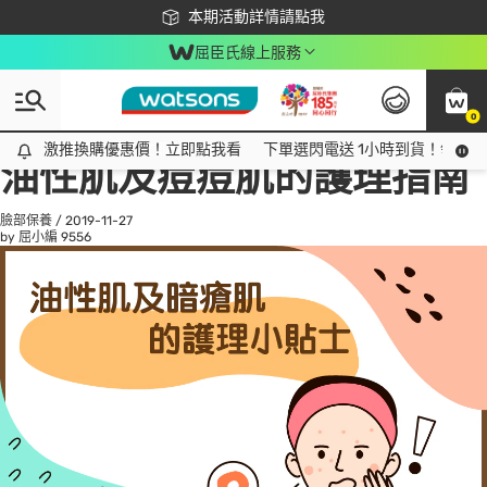
下載app最高回饋$350
本期活動詳情請點我
屈臣氏線上服務
0
All
話題趨勢
Ad
激推換購優惠價！立即點我看
激推換購優惠價！立即點我看
下單選閃電送 1小時到貨！領神券
油性肌及痘痘肌的護理指南
臉部保養
/
2019-11-27
by 屈小編
9556