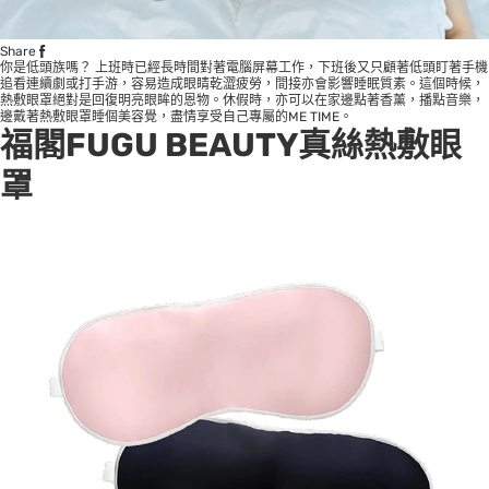
Share
你是低頭族嗎？ 上班時已經長時間對著電腦屏幕工作，下班後又只顧著低頭盯著手機
追看連續劇或打手游，容易造成眼睛乾澀疲勞，間接亦會影響睡眠質素。這個時候，
熱敷眼罩絕對是回復明亮眼眸的恩物。休假時，亦可以在家邊點著香薰，播點音樂，
邊戴著熱敷眼罩睡個美容覺，盡情享受自己專屬的ME TIME。
福閣FUGU BEAUTY真絲熱敷眼
罩