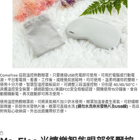
Comefree 這款溫控熱敷眼罩，只要連接USB充電即可使用，可用於電腦或行動電
源。平日看電視、看書、工作後，或睡覺前放鬆時，均可使用，溫柔呵護你的雙眼。
使用十分方便，智慧型溫控面板設計，可調整三段溫度控制，分別是 40/45/50°C。
具備溫控安全裝置，通過歐盟CE/美國FCC安全檢驗認證，開機使用15分鐘後，會自
動關機斷電，再次啟動即可再次使用。
使用溫控熱敷眼罩前，可將蒸氣棉片加少許水使用，眼罩加溫會產生蒸氣，可舒緩眼
部周邊。拆卸奈米發熱片後，眼罩可直接水洗
(
請勿水洗奈米發熱片及
USB
線
)
。而且
附有貼心收納袋，外出出遊攜帶好方便。