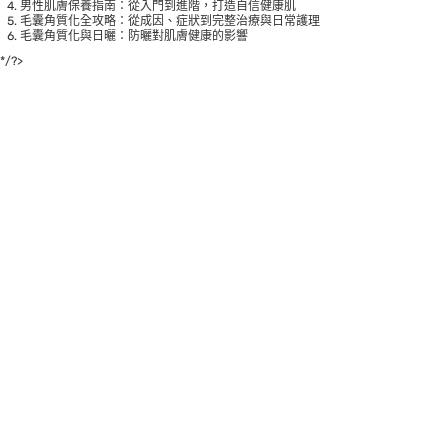
男性肌膚保養指南：從入門到進階，打造自信健康肌
毛囊角質化全攻略：從成因、症狀到完整治療與日常護理
毛囊角質化與日曬：防曬對肌膚健康的影響
*/?>