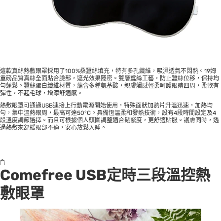
這款真絲熱敷眼罩採用了100%桑蠶絲填充，特有多孔纖維，吸濕透氣不悶熱。19姆
重磅品質真絲全面貼合臉部，遮光效果隱密。雙層蠶絲工藝，防止蠶絲位移，保持均
勻蓬鬆。蠶絲蛋白纖維材質，蘊含多種氨基酸，親膚觸感輕柔呵護眼睛四周，柔軟有
彈性，不起毛球，增添舒適感。
熱敷眼罩可通過USB連接上行動電源開始使用，特殊面狀加熱片升溫迅速，加熱均
勻，集中溫熱眼周，最高可達50°C。具備恆溫柔和發熱技術，設有4段時間設定及4
段溫度調節選擇。而且可根據個人頭圍調整適合鬆緊度，更舒適貼服。護膚同時，透
過熱敷來舒緩眼部不適，安心放鬆入睡。
Comefree USB定時三段溫控熱
敷眼罩