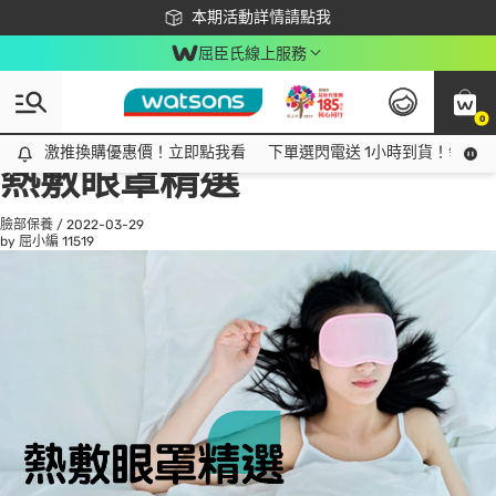
下載app最高回饋$350
本期活動詳情請點我
屈臣氏線上服務
0
All
話題趨勢
Ad
激推換購優惠價！立即點我看
激推換購優惠價！立即點我看
下單選閃電送 1小時到貨！領神券
熱敷眼罩精選
臉部保養
/
2022-03-29
by 屈小編
11519