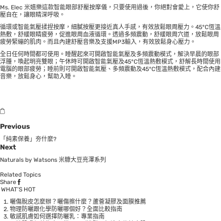
Ms. Elec 米嬉樂這款智能眼部舒壓按摩儀，只要使用過後，你絕對會愛上，它使你舒
壓自在，讓眼睛深呼吸。
循環或智能氣壓揉捏按摩，細膩按壓更接近真人手感，有效放鬆眼周壓力。45°C恆溫
熱敷，舒緩眼睛疲勞，促進眼周血液循環。透過多頻震動，舒緩眼周穴道，放鬆眼周
疲勞緊繃的肌肉。而且內建舒壓音樂及支援MP3輸入，有效放鬆身心壓力。
全日任何時間都可使用。睡醒起來可開啟智能氣壓及多頻震動模式，解決早晨的眼部
浮腫，喚起明亮雙眼；午休時可開啟智能氣壓及45°C恆溫熱敷模式，舒解長時間使用
電腦的眼部疲勞；睡前則可開啟智能氣壓、多頻震動及45°C恆溫熱敷模式，配合內建
音樂，放鬆身心，幫助入睡。
Previous
「純素保養」夯什麼?
Next
Naturals by Watsons 米糠大豆亮澤系列
Related Topics
Share
WHAT’S HOT
曬傷脫皮怎麼辦？曬傷擦什麼？蘆薈凝膠及面膜推薦
物理防曬跟化學防曬哪個好？全面比較指南
敏感肌膚如何選擇防曬乳：專業指南