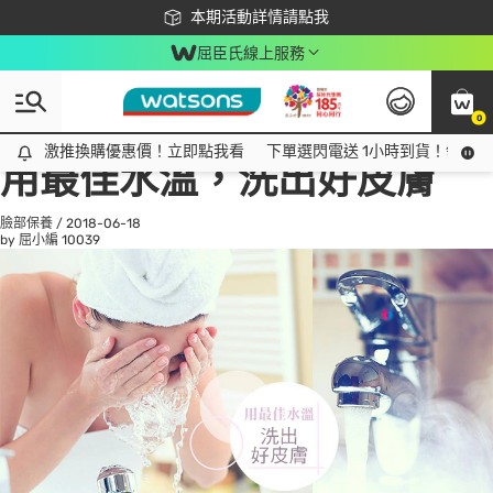
下載app最高回饋$350
本期活動詳情請點我
屈臣氏線上服務
0
All
話題趨勢
Ad
激推換購優惠價！立即點我看
激推換購優惠價！立即點我看
下單選閃電送 1小時到貨！領神券
用最佳水溫，洗出好皮膚
臉部保養
/
2018-06-18
by 屈小編
10039