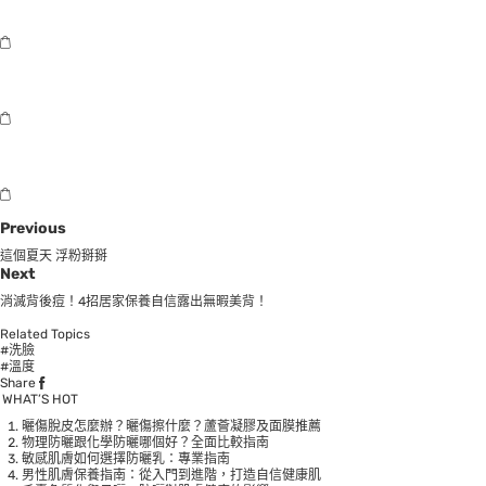
Previous
這個夏天 浮粉掰掰
Next
消滅背後痘！4招居家保養自信露出無暇美背！
Related Topics
#洗臉
#溫度
Share
WHAT’S HOT
曬傷脫皮怎麼辦？曬傷擦什麼？蘆薈凝膠及面膜推薦
物理防曬跟化學防曬哪個好？全面比較指南
敏感肌膚如何選擇防曬乳：專業指南
男性肌膚保養指南：從入門到進階，打造自信健康肌